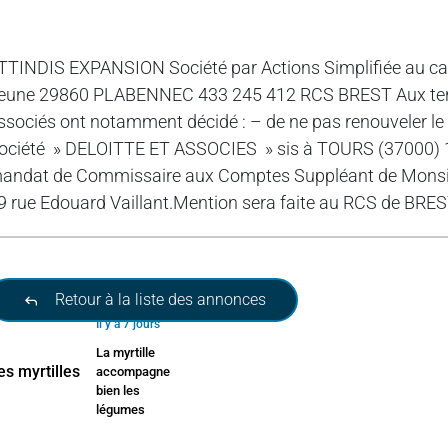
TTINDIS EXPANSION Société par Actions Simplifiée au capit
eune 29860 PLABENNEC 433 245 412 RCS BREST Aux terme
ssociés ont notamment décidé : – de ne pas renouveler l
ociété » DELOITTE ET ASSOCIES » sis à TOURS (37000) 19 
andat de Commissaire aux Comptes Suppléant de Mons
9 rue Edouard Vaillant.Mention sera faite au RCS de BR
Retour à la liste des annonces
Il y a 7 jours
La myrtille
accompagne
bien les
légumes