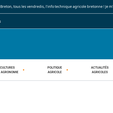
 Breton
, tous les vendredis, l'info technique agricole bretonne !
Je m
S
JOURNAL PAYSAN BRETON
HEBDOMADAIRE TECHNIQUE AGRI
CULTURES
POLITIQUE
ACTUALITÉS
T AGRONOMIE
AGRICOLE
AGRICOLES