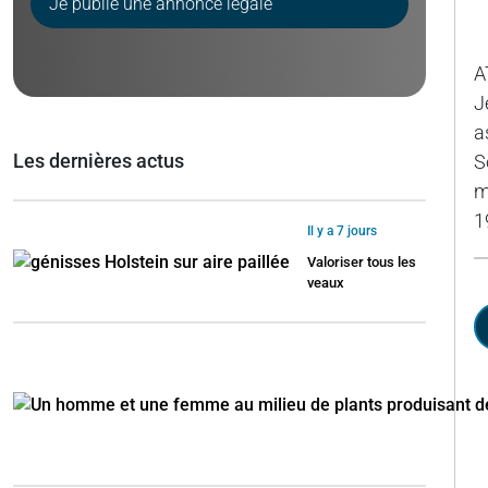
Je publie une annonce légale
A
J
a
Les dernières actus
S
m
1
Il y a 7 jours
Valoriser tous les
veaux