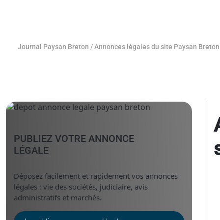
Journal Paysan Breton
/
Annonces légales du site Paysan Breton
PUBLIEZ VOTRE ANNONCE
LÉGALE
Déposez facilement et rapidement vos annonces
légales : vie des sociétés, judiciaire, avis
administratifs et marchés.