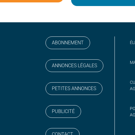
ABONNEMENT
ÉL
MA
ANNONCES LÉGALES
gram
 sur YouTube
CU
PETITES ANNONCES
A
PO
PUBLICITÉ
AG
CONTACT