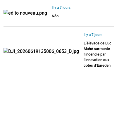
Il y a 7 jours
Néo
Il y a 7 jours
L’élevage de Luc
Mahé surmonte
l’incendie par
l’innovation aux
côtés d’Eureden