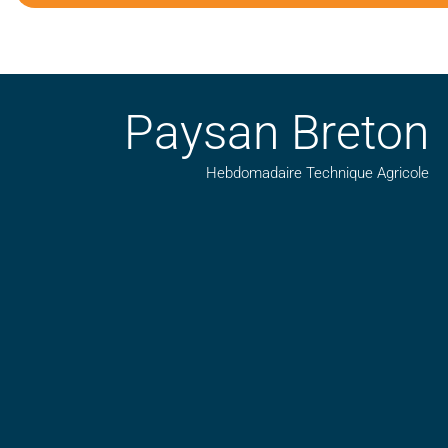
Paysan Breton
Hebdomadaire Technique Agricole
Suivez nos publications avec notre flux RSS
Aimez-nous sur facebook
Retrouvez-nous sur Linkedin
Suivez-nous sur insta
Regardez-nous