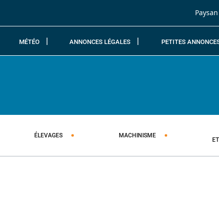
Passer au contenu
Paysan
MÉTÉO
ANNONCES LÉGALES
PETITES ANNONCE
ÉLEVAGES
MACHINISME
E