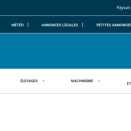
Passer au contenu
Paysan
MÉTÉO
ANNONCES LÉGALES
PETITES ANNONCE
ÉLEVAGES
MACHINISME
E