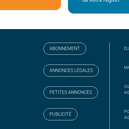
ABONNEMENT
ÉL
MA
ANNONCES LÉGALES
gram
 sur YouTube
CU
PETITES ANNONCES
A
PO
PUBLICITÉ
AG