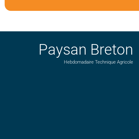
Paysan Breton
Hebdomadaire Technique Agricole
Suivez nos publications avec notre flux RSS
Aimez-nous sur facebook
Retrouvez-nous sur Linkedin
Suivez-nous sur insta
Regardez-nous