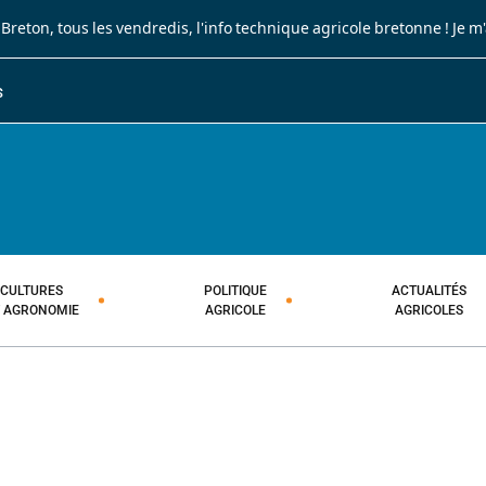
 Breton
, tous les vendredis, l'info technique agricole bretonne !
Je m
S
JOURNAL PAYSAN BRETON
HEBDOMADAIRE TECHNIQUE AGRI
CULTURES
POLITIQUE
ACTUALITÉS
T AGRONOMIE
AGRICOLE
AGRICOLES