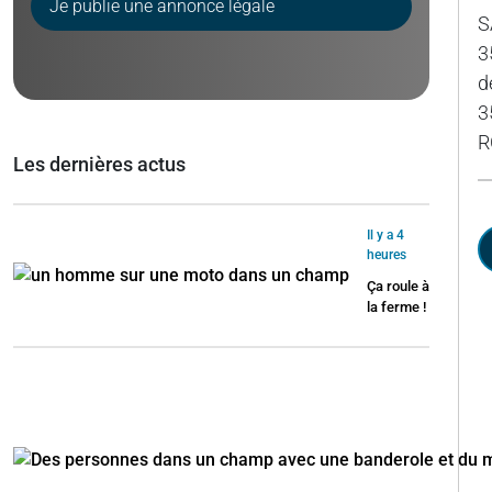
Je publie une annonce légale
S
3
d
3
R
Les dernières actus
Il y a 4
heures
Ça roule à
la ferme !