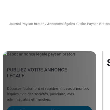
Journal Paysan Breton
/
Annonces légales du site Paysan Breton
PUBLIEZ VOTRE ANNONCE
LÉGALE
Déposez facilement et rapidement vos annonces
légales : vie des sociétés, judiciaire, avis
administratifs et marchés.