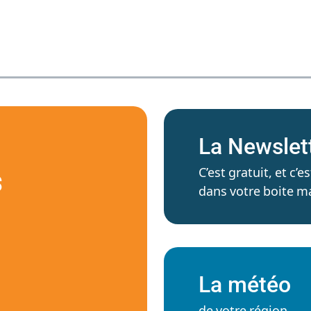
La Newslet
C’est gratuit, et c
S
dans votre boite ma
La météo
de votre région