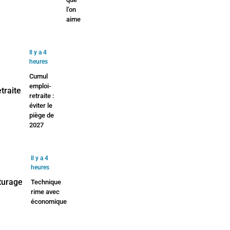
l’on
aime
Il y a 4
heures
Cumul
emploi-
retraite :
éviter le
piège de
2027
Il y a 4
heures
Technique
rime avec
économique