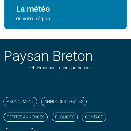
La météo
de votre région
Paysan Breton
Hebdomadaire Technique Agricole
Suivez nos publications avec notre flux RSS
Aimez-nous sur facebook
Retrouvez-nous sur Linkedin
Suivez-nous sur instagram
Regardez-nous sur YouTube
ABONNEMENT
ANNONCES LÉGALES
PETITES ANNONCES
PUBLICITÉ
CONTACT