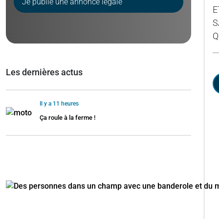
Je publie une annonce légale
E
S
Q
Les dernières actus
Il y a 11 heures
Ça roule à la ferme !