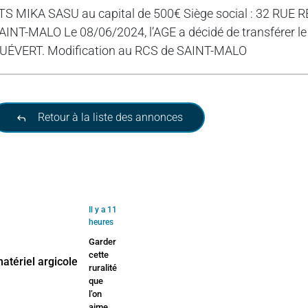
TS MIKA SASU au capital de 500€ Siège social : 32 RUE
AINT-MALO Le 08/06/2024, l’AGE a décidé de transférer l
UÉVERT. Modification au RCS de SAINT-MALO
Retour à la liste des annonces
Il y a 11
heures
Garder
cette
ruralité
que
l’on
aime