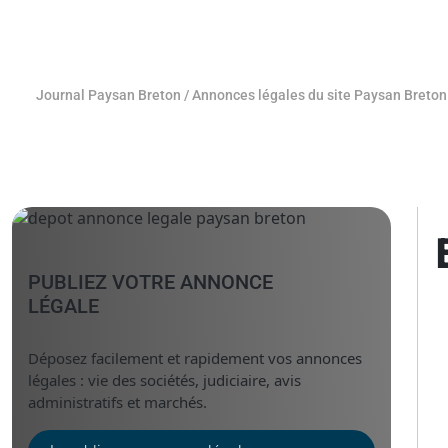
Journal Paysan Breton
/
Annonces légales du site Paysan Breton
PUBLIEZ VOTRE ANNONCE
LÉGALE
Déposez facilement et rapidement vos annonces
légales : vie des sociétés, judiciaire, avis
administratifs et marchés.