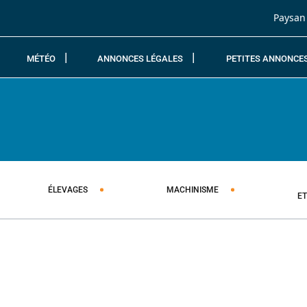
Passer au contenu
Paysan
MÉTÉO
ANNONCES LÉGALES
PETITES ANNONCE
ÉLEVAGES
MACHINISME
E