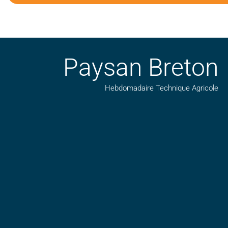
Paysan Breton
Hebdomadaire Technique Agricole
Suivez nos publications avec notre flux RSS
Aimez-nous sur facebook
Retrouvez-nous sur Linkedin
Suivez-nous sur insta
Regardez-nous