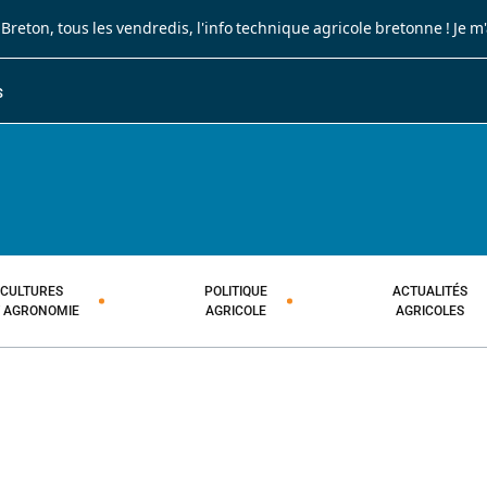
 Breton
, tous les vendredis, l'info technique agricole bretonne !
Je m
S
JOURNAL PAYSAN BRETON
HEBDOMADAIRE TECHNIQUE AGRI
CULTURES
POLITIQUE
ACTUALITÉS
T AGRONOMIE
AGRICOLE
AGRICOLES