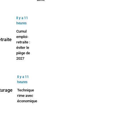
Il y a 11
heures
Cumul
emploi-
retraite :
éviter le
piège de
2027
Il y a 11
heures
Technique
rime avec
économique