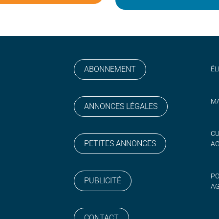
ABONNEMENT
ÉL
MA
ANNONCES LÉGALES
gram
 sur YouTube
CU
PETITES ANNONCES
A
PO
PUBLICITÉ
AG
CONTACT