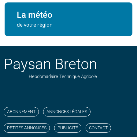
La météo
de votre région
Paysan Breton
Hebdomadaire Technique Agricole
Suivez nos publications avec notre flux RSS
Aimez-nous sur facebook
Retrouvez-nous sur Linkedin
Suivez-nous sur instagram
Regardez-nous sur YouTube
ABONNEMENT
ANNONCES LÉGALES
PETITES ANNONCES
PUBLICITÉ
CONTACT