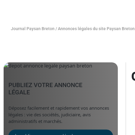
Journal Paysan Breton
/
Annonces légales du site Paysan Breton
PUBLIEZ VOTRE ANNONCE
LÉGALE
Déposez facilement et rapidement vos annonces
légales : vie des sociétés, judiciaire, avis
administratifs et marchés.