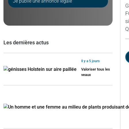
Je publie une annonce légale
G
F
s
Q
Les dernières actus
Il y a 5 jours
Valoriser tous les
veaux