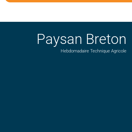
Paysan Breton
Hebdomadaire Technique Agricole
Suivez nos publications avec notre flux RSS
Aimez-nous sur facebook
Retrouvez-nous sur Linkedin
Suivez-nous sur insta
Regardez-nous