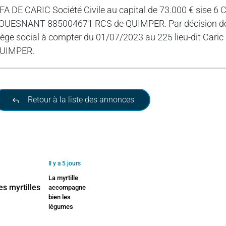
FA DE CARIC Société Civile au capital de 73.000 € si
OUESNANT 885004671 RCS de QUIMPER. Par décision de l’A
iège social à compter du 01/07/2023 au 225 lieu-dit C
UIMPER.
Retour à la liste des annonces
Il y a 5 jours
La myrtille
accompagne
bien les
légumes