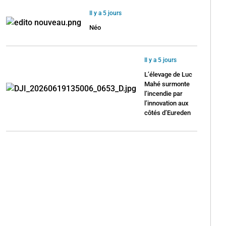
Il y a 5 jours
Néo
Il y a 5 jours
L’élevage de Luc
Mahé surmonte
l’incendie par
l’innovation aux
côtés d’Eureden