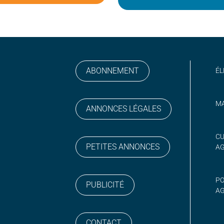
ABONNEMENT
ÉL
MA
ANNONCES LÉGALES
gram
 sur YouTube
CU
PETITES ANNONCES
A
PO
PUBLICITÉ
AG
CONTACT