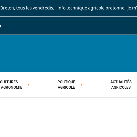
 Breton
, tous les vendredis, l'info technique agricole bretonne !
Je m
S
JOURNAL PAYSAN BRETON
HEBDOMADAIRE TECHNIQUE AGRI
CULTURES
POLITIQUE
ACTUALITÉS
T AGRONOMIE
AGRICOLE
AGRICOLES