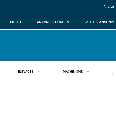
Passer au contenu
Paysan
MÉTÉO
ANNONCES LÉGALES
PETITES ANNONCE
ÉLEVAGES
MACHINISME
E