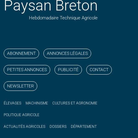
Paysan Breton
Hebdomadaire Technique Agricole
Suivez nos publications avec notre flux RSS
Aimez-nous sur facebook
Retrouvez-nous sur Linkedin
Suivez-nous sur instagram
Regardez-nous sur YouTube
ABONNEMENT
ANNONCES LÉGALES
PETITES ANNONCES
PUBLICITÉ
CONTACT
NEWSLETTER
ÉLEVAGES
MACHINISME
CULTURES ET AGRONOMIE
POLITIQUE
AGRICOLE
ACTUALITÉS
AGRICOLES
DOSSIERS
DÉPARTEMENT