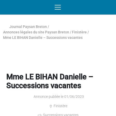
Passer au contenu
NAVIGATION MOBILE
O
NAVIGATION
PRINCIPALE
Journal Paysan Breton
/
Annonces légales du site Paysan Breton
/
Finistère
/
Mme LE BIHAN Danielle – Successions vacantes
Mme LE BIHAN Danielle –
Successions vacantes
Annonce publiée le 01/06/2023
Finistère
Successions vacantes