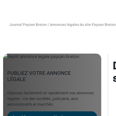
Journal Paysan Breton
/
Annonces légales du site Paysan Breton
PUBLIEZ VOTRE ANNONCE
LÉGALE
Déposez facilement et rapidement vos annonces
légales : vie des sociétés, judiciaire, avis
administratifs et marchés.