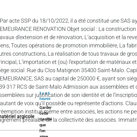
ar acte SSP du 18/10/2022, il a été constitué une SAS aya
EMEURANCE RENOVATION Objet social : La construction de 
ravaux d’extension et de rénovation, L’acquisition et la re
iens, Toutes opérations de promotion immobilière, La fabri
utres constructions, La réalisation de tous travaux de gro
rincipal, L’importation et (ou) l’exportation de matériaux et a
iège social :Rue du Clos Matignon 35400 Saint-Malo. Capi
EMEURANCE, SAS au capital de 250000 €, ayant son siège
39 317 RCS de Saint-Malo Admission aux assemblées et dro
Il y a 6
ssemblées sur justification de son identité et de l’inscri
heures
’autant de voix qu’il possède ou représente d’actions. Cla
Garder
réemption institué même entre associés, les actions ne pe
cette
’agrément préalable de la collectivité des associés. Immat
ruralité
que
l’on
aime