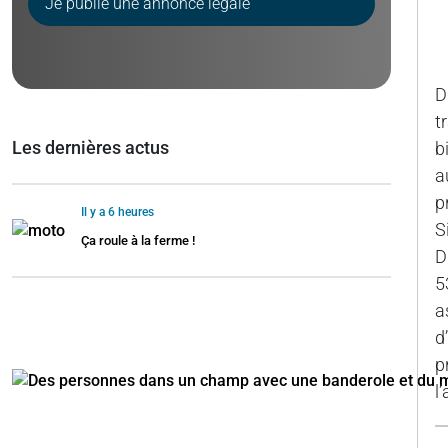
Je publie une annonce légale
P
D
t
Les dernières actus
b
a
p
Il y a 6 heures
S
Ça roule à la ferme !
D
5
a
d
p
l