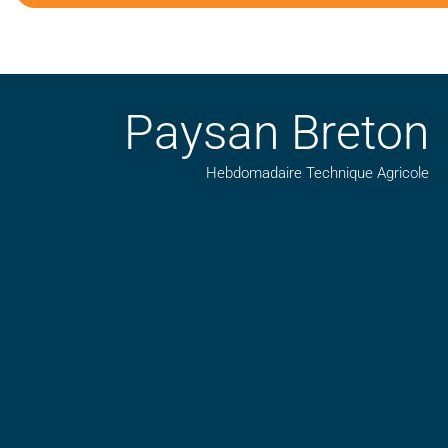
Paysan Breton
Hebdomadaire Technique Agricole
Suivez nos publications avec notre flux RSS
Aimez-nous sur facebook
Retrouvez-nous sur Linkedin
Suivez-nous sur insta
Regardez-nous