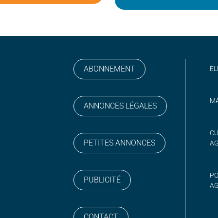
ABONNEMENT
ÉL
MA
ANNONCES LÉGALES
gram
 sur YouTube
CU
PETITES ANNONCES
A
PO
PUBLICITÉ
AG
CONTACT