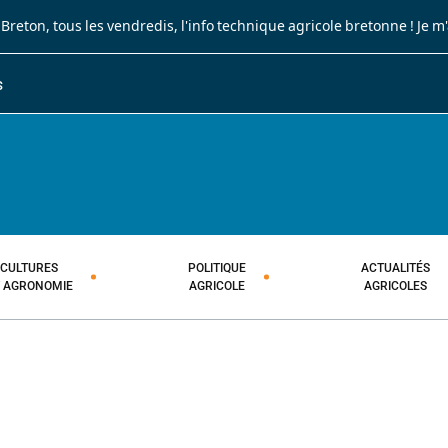
 Breton
, tous les vendredis, l'info technique agricole bretonne !
Je m
S
JOURNAL PAYSAN BRETON
HEBDOMADAIRE TECHNIQUE AGRI
CULTURES
POLITIQUE
ACTUALITÉS
T AGRONOMIE
AGRICOLE
AGRICOLES