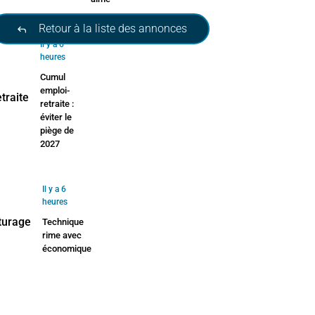
Retour à la liste des annonces
Il y a 6
heures
Cumul
emploi-
retraite :
éviter le
piège de
2027
Il y a 6
heures
Technique
rime avec
économique