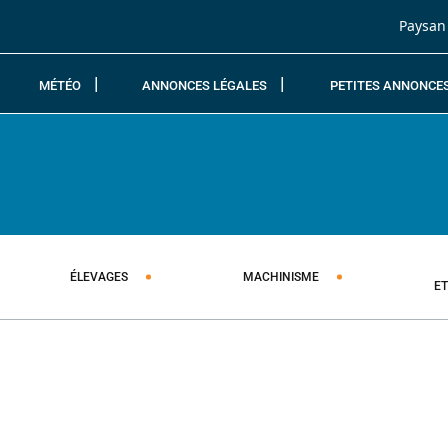
Passer au contenu
Paysan
MÉTÉO
ANNONCES LÉGALES
PETITES ANNONCE
ÉLEVAGES
MACHINISME
E