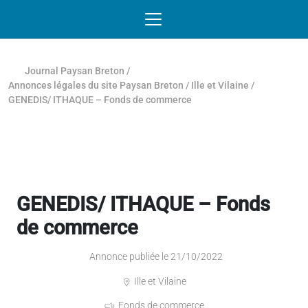
Passer au contenu
NAVIGATION MOBILE
O
NAVIGATION
PRINCIPALE
Journal Paysan Breton
/
Annonces légales du site Paysan Breton
/
Ille et Vilaine
/
GENEDIS/ ITHAQUE – Fonds de commerce
GENEDIS/ ITHAQUE – Fonds
de commerce
Annonce publiée le 21/10/2022
Ille et Vilaine
Fonds de commerce