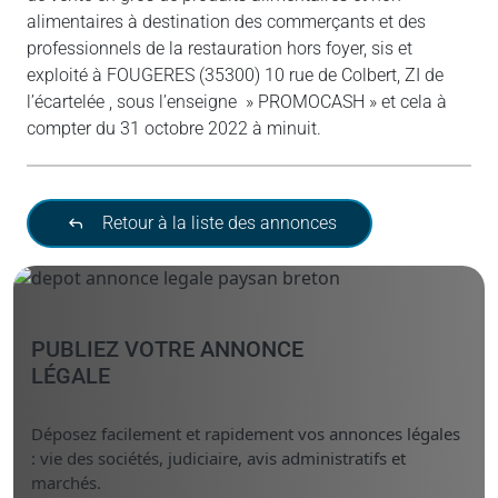
alimentaires à destination des commerçants et des
professionnels de la restauration hors foyer, sis et
exploité à FOUGERES (35300) 10 rue de Colbert, ZI de
l’écartelée , sous l’enseigne » PROMOCASH » et cela à
compter du 31 octobre 2022 à minuit.
Retour à la liste des annonces
PUBLIEZ VOTRE ANNONCE
LÉGALE
Déposez facilement et rapidement vos annonces légales
: vie des sociétés, judiciaire, avis administratifs et
marchés.