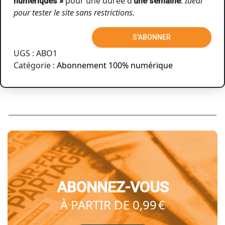
numériques »
pour une durée d’
une semaine
.
Idéal
pour tester le site sans restrictions.
quantité
S'ABONNER
de
UGS :
ABO1
Offre
Catégorie :
Abonnement 100% numérique
numérique
-
1
semaine
ABONNEZ-VOUS
À PARTIR DE 0,99 €