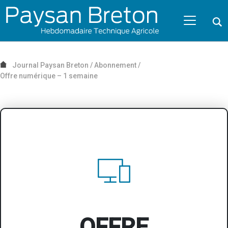
Passer au contenu
NAVIGATION MOBILE
O
NAVIGATION
PRINCIPALE
Journal Paysan Breton
/
Abonnement
/
Offre numérique – 1 semaine
OFFRE