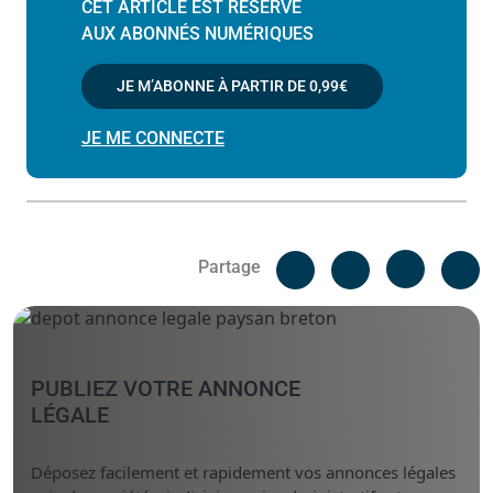
CET ARTICLE EST RÉSERVÉ
AUX ABONNÉS NUMÉRIQUES
JE M’ABONNE À PARTIR DE
0,99€
JE ME CONNECTE
Facebook
C
Partage
Messenger
Linked i
PUBLIEZ VOTRE ANNONCE
LÉGALE
Déposez facilement et rapidement vos annonces légales