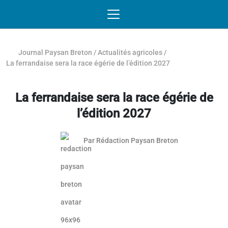
Passer au contenu
NAVIGATION MOBILE
O
NAVIGATION
PRINCIPALE
Journal Paysan Breton
/
Actualités agricoles
/
La ferrandaise sera la race égérie de l’édition 2027
La ferrandaise sera la race égérie de
l’édition 2027
Par
Rédaction Paysan Breton
Article réservé aux abonnés