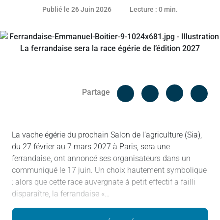
25 juin 2026
Publié le 26 Juin 2026
Lecture : 0 min.
Facebook
Cop
Partage
Messenger
Linked in
La vache égérie du prochain Salon de l’agriculture (Sia),
du 27 février au 7 mars 2027 à Paris, sera une
ferrandaise, ont annoncé ses organisateurs dans un
communiqué le 17 juin. Un choix hautement symbolique
: alors que cette race auvergnate à petit effectif a failli
disparaître, la ferrandaise «…