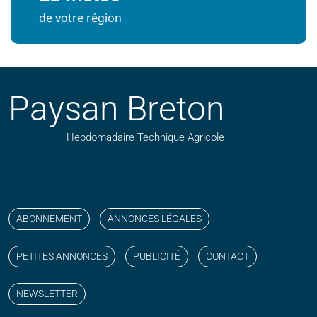
de votre région
Paysan Breton
Hebdomadaire Technique Agricole
Suivez nos publications avec notre flux RSS
Aimez-nous sur facebook
Retrouvez-nous sur Linkedin
Suivez-nous sur instagram
Regardez-nous sur YouTube
ABONNEMENT
ANNONCES LÉGALES
PETITES ANNONCES
PUBLICITÉ
CONTACT
NEWSLETTER