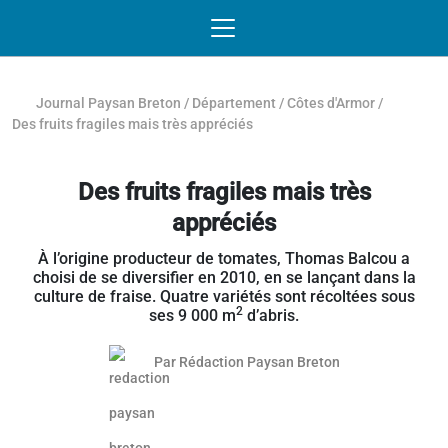
Passer au contenu
NAVIGATION MOBILE
O
NAVIGATION
PRINCIPALE
Journal Paysan Breton
/
Département
/
Côtes d'Armor
/
Des fruits fragiles mais très appréciés
Des fruits fragiles mais très
appréciés
À l’origine producteur de tomates, Thomas Balcou a
choisi de se diversifier en 2010, en se lançant dans la
culture de fraise. Quatre variétés sont récoltées sous
2
ses 9 000 m
d’abris.
Par
Rédaction Paysan Breton