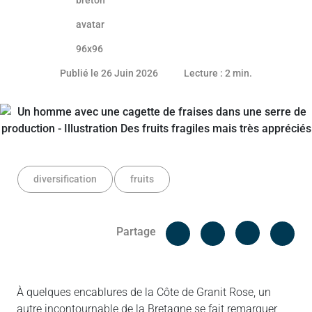
25 juin 2026
Publié le 26 Juin 2026
Lecture : 2 min.
diversification
fruits
Facebook
Cop
Partage
Messenger
Linked in
À quelques encablures de la Côte de Granit Rose, un
autre incontournable de la Bretagne se fait remarquer