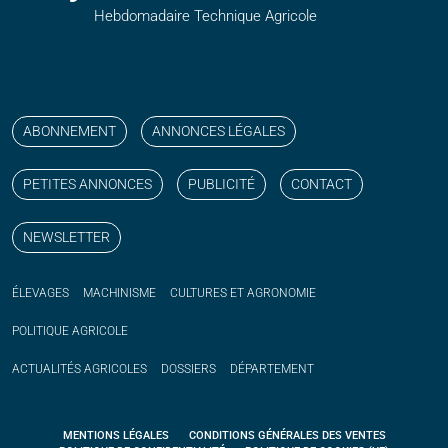
Hebdomadaire Technique Agricole
Suivez nos publications avec notre flux RSS
Aimez-nous sur facebook
Retrouvez-nous sur Linkedin
Suivez-nous sur instagram
Regardez-nous sur YouTube
ABONNEMENT
ANNONCES LÉGALES
PETITES ANNONCES
PUBLICITÉ
CONTACT
NEWSLETTER
ÉLEVAGES
MACHINISME
CULTURES ET AGRONOMIE
POLITIQUE
AGRICOLE
ACTUALITÉS
AGRICOLES
DOSSIERS
DÉPARTEMENT
MENTIONS LÉGALES
CONDITIONS GÉNÉRALES DES VENTES