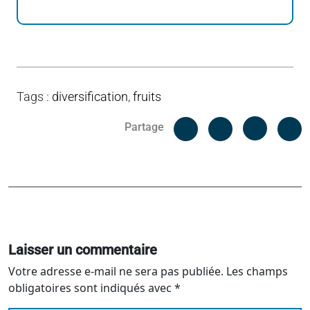
Tags
:
diversification
,
fruits
Facebook
C
Partage
Messenger
Linked i
Laisser un commentaire
Votre adresse e-mail ne sera pas publiée.
Les champs
obligatoires sont indiqués avec
*