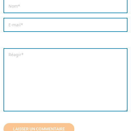
Nom
*
E-mail
*
Enregistrer mon nom, mon e-mail et mon site dans le
Commentaire
*