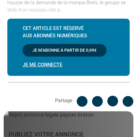
hausse de la demande de la marque Brets, le groupe se
dote d’un nouveau site à…
CET ARTICLE EST RÉSERVÉ
AUX ABONNÉS NUMÉRIQUES
JE M’ABONNE À PARTIR DE
0,99€
JE ME CONNECTE
Facebook
C
Partage
Messenger
Linked i
PUBLIEZ VOTRE ANNONCE