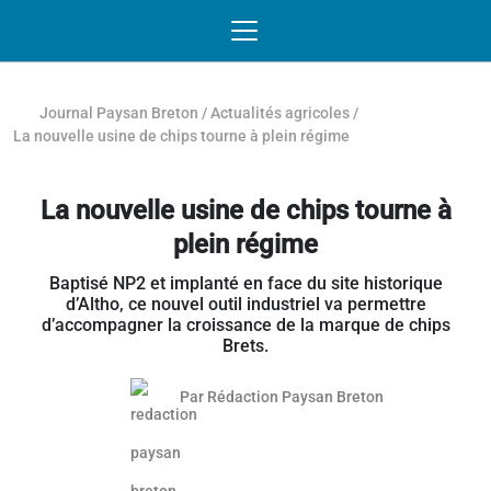
Passer au contenu
NAVIGATION MOBILE
O
NAVIGATION
PRINCIPALE
Journal Paysan Breton
/
Actualités agricoles
/
La nouvelle usine de chips tourne à plein régime
La nouvelle usine de chips tourne à
plein régime
Baptisé NP2 et implanté en face du site historique
d’Altho, ce nouvel outil industriel va permettre
d’accompagner la croissance de la marque de chips
Brets.
Par
Rédaction Paysan Breton
Article réservé aux abonnés