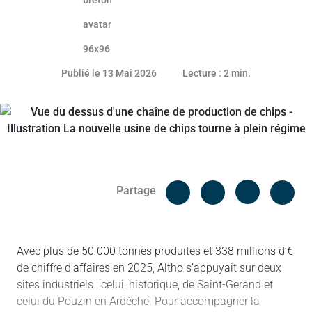
12 mai 2026
Publié le 13 Mai 2026
Lecture : 2 min.
Facebook
Cop
Partage
Messenger
Linked in
Avec plus de 50 000 tonnes produites et 338 millions d’€
de chiffre d’affaires en 2025, Altho s’appuyait sur deux
sites industriels : celui, historique, de Saint-Gérand et
celui du Pouzin en Ardèche. Pour accompagner la