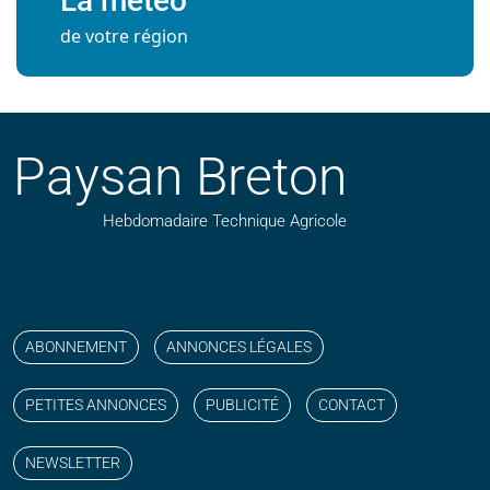
La météo
de votre région
Paysan Breton
Hebdomadaire Technique Agricole
Suivez nos publications avec notre flux RSS
Aimez-nous sur facebook
Retrouvez-nous sur Linkedin
Suivez-nous sur instagram
Regardez-nous sur YouTube
ABONNEMENT
ANNONCES LÉGALES
PETITES ANNONCES
PUBLICITÉ
CONTACT
NEWSLETTER