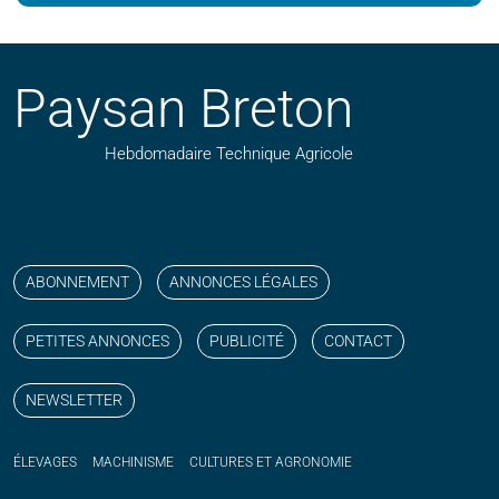
Paysan Breton
Hebdomadaire Technique Agricole
Suivez nos publications avec notre flux RSS
Aimez-nous sur facebook
Retrouvez-nous sur Linkedin
Suivez-nous sur instagram
Regardez-nous sur YouTube
ABONNEMENT
ANNONCES LÉGALES
PETITES ANNONCES
PUBLICITÉ
CONTACT
NEWSLETTER
ÉLEVAGES
MACHINISME
CULTURES ET AGRONOMIE