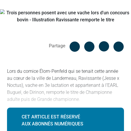
Facebook
Cop
Partage
Messenger
Linked in
Lors du comice Élorn-Penfeld qui se tenait cette année
au cœur de la ville de Landerneau, Ravissante (Jesse x
Noctus), vache en 3e lactation et appartenant à l’EARL
Buguel, de Dirinon, remporte le titre de Championne
adulte puis de Grande championne.
CET ARTICLE EST RÉSERVÉ
AUX ABONNÉS NUMÉRIQUES