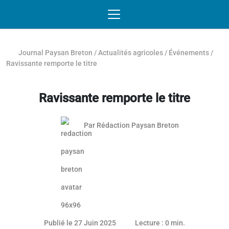
Passer au contenu
NAVIGATION MOBILE
O
NAVIGATION
PRINCIPALE
Journal Paysan Breton
/
Actualités agricoles
/
Événements
/
Ravissante remporte le titre
Ravissante remporte le titre
Par
Rédaction Paysan Breton
Article réservé aux abonnés
27 juin 2025
Publié le 27 Juin 2025
Lecture : 0 min.