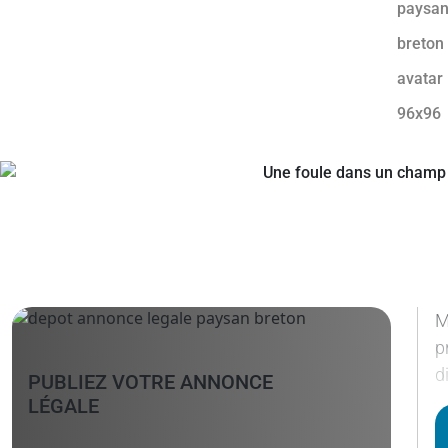
M
p
d
PUBLIEZ VOTRE ANNONCE
LÉGALE