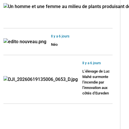
Il y a 6 jours
Néo
Il y a 6 jours
L’élevage de Luc
Mahé surmonte
l’incendie par
l’innovation aux
côtés d’Eureden