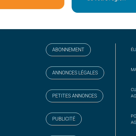
ABONNEMENT
ÉL
MA
ANNONCES LÉGALES
gram
 sur YouTube
CU
PETITES ANNONCES
A
PO
PUBLICITÉ
AG