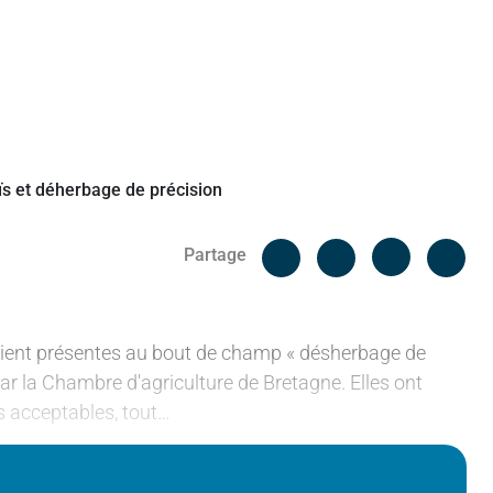
Facebook
Cop
Partage
Messenger
Linked in
taient présentes au bout de champ « désherbage de
par la Chambre d'agriculture de Bretagne. Elles ont
s acceptables, tout…