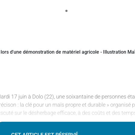
ardi 17 juin à Dolo (22), une soixantaine de personnes é
récison : la clé pour un maïs propre et durable » organisé 
iscuté sur le désherbage efficace, à des coûts et des temp
CET ARTICLE EST RÉSERVÉ