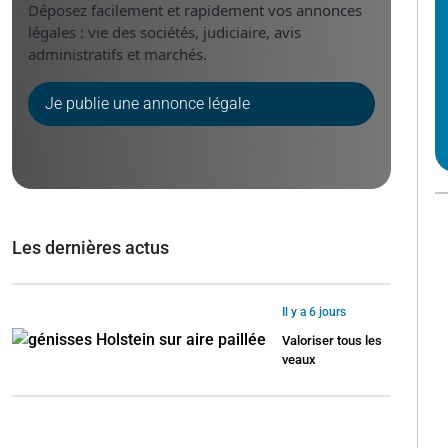
Déposez facilement et rapidement vos annonces
légales : vie des sociétés, judiciaire, avis
administratifs et marchés.
Je publie une annonce légale
Les dernières actus
Il y a 6 jours
Valoriser tous les
veaux