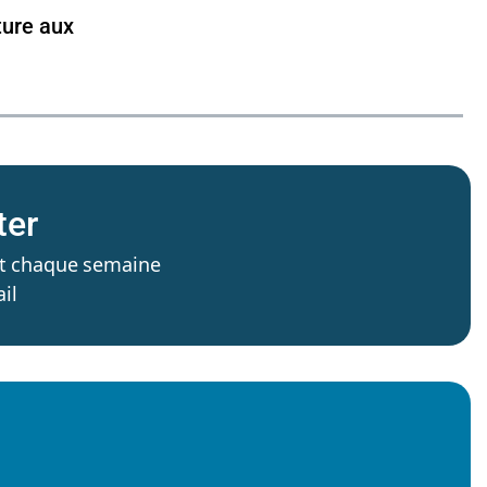
lture aux
ter
’est chaque semaine
il