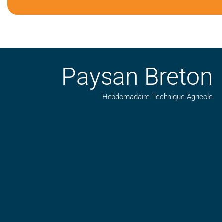
Paysan Breton
Hebdomadaire Technique Agricole
Suivez nos publications avec notre flux RSS
Aimez-nous sur facebook
Retrouvez-nous sur Linkedin
Suivez-nous sur insta
Regardez-nous