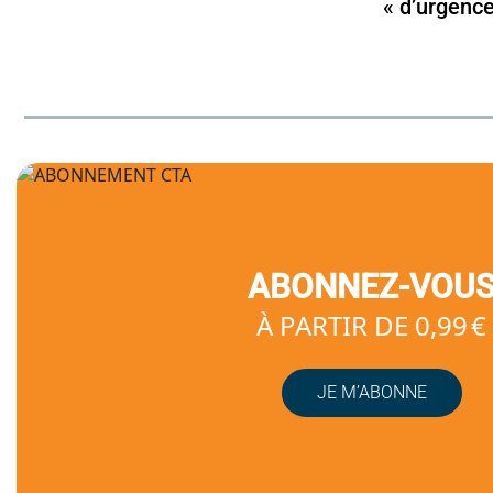
« d’urgenc
ABONNEZ-VOU
À PARTIR DE 0,99 €
JE M’ABONNE