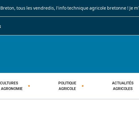
 Breton
, tous les vendredis, l'info technique agricole bretonne !
Je m
S
JOURNAL PAYSAN BRETON
HEBDOMADAIRE TECHNIQUE AGRI
CULTURES
POLITIQUE
ACTUALITÉS
T AGRONOMIE
AGRICOLE
AGRICOLES