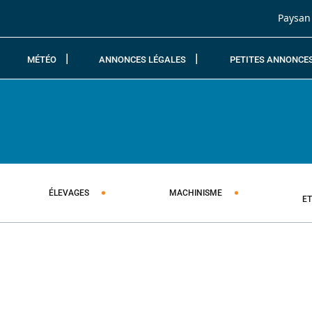
Passer au contenu
Paysan
MÉTÉO
ANNONCES LÉGALES
PETITES ANNONCE
ÉLEVAGES
MACHINISME
E