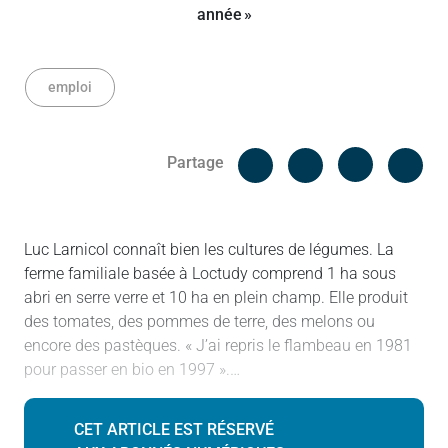
emploi
Facebook
Cop
Partage
Messenger
Linked in
Luc Larnicol connaît bien les cultures de légumes. La
ferme familiale basée à Loctudy comprend 1 ha sous
abri en serre verre et 10 ha en plein champ. Elle produit
des tomates, des pommes de terre, des melons ou
encore des pastèques. « J’ai repris le flambeau en 1981
pour passer en bio en 1997 ».…
CET ARTICLE EST RÉSERVÉ