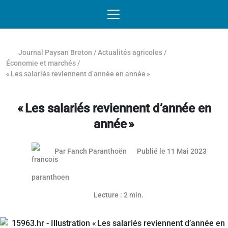
Passer au contenu
NAVIGATION MOBILE
O
NAVIGATION
PRINCIPALE
Journal Paysan Breton
/
Actualités agricoles
/
Économie et marchés
/
« Les salariés reviennent d’année en année »
« Les salariés reviennent d’année en
année »
12 jui
Par
Fanch Paranthoën
Publié le 11 Mai 2023
Article réservé aux abonnés
Lecture : 2 min.