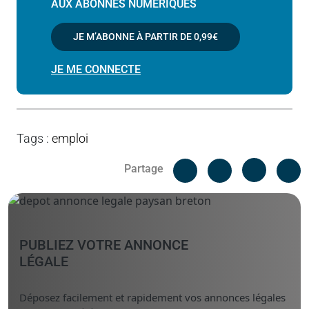
AUX ABONNÉS NUMÉRIQUES
JE M’ABONNE À PARTIR DE
0,99€
JE ME CONNECTE
Tags
:
emploi
Facebook
C
Partage
Messenger
Linked i
PUBLIEZ VOTRE ANNONCE
LÉGALE
Déposez facilement et rapidement vos annonces légales