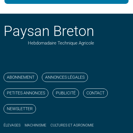
Paysan Breton
Hebdomadaire Technique Agricole
Suivez nos publications avec notre flux RSS
Aimez-nous sur facebook
Retrouvez-nous sur Linkedin
Suivez-nous sur instagram
Regardez-nous sur YouTube
ABONNEMENT
ANNONCES LÉGALES
PETITES ANNONCES
PUBLICITÉ
CONTACT
NEWSLETTER
ÉLEVAGES
MACHINISME
CULTURES ET AGRONOMIE