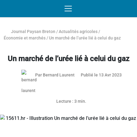
Passer au contenu
NAVIGATION MOBILE
O
NAVIGATION
PRINCIPALE
Journal Paysan Breton
/
Actualités agricoles
/
Économie et marchés
/
Un marché de l’urée lié à celui du gaz
Un marché de l’urée lié à celui du gaz
24 mai 
Par
Bernard Laurent
Publié le 13 Avr 2023
Article réservé aux abonnés
Lecture : 3 min.