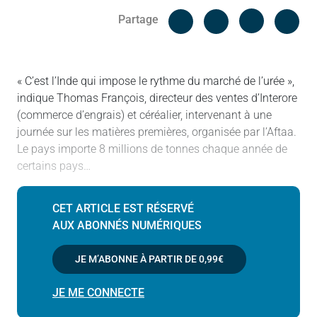
Facebook
Cop
Partage
Messenger
Linked in
« C’est l’Inde qui impose le rythme du marché de l’urée »,
indique Thomas François, directeur des ventes d’Interore
(commerce d’engrais) et céréalier, intervenant à une
journée sur les matières premières, organisée par l’Aftaa.
Le pays importe 8 millions de tonnes chaque année de
certains pays…
CET ARTICLE EST RÉSERVÉ
AUX ABONNÉS NUMÉRIQUES
JE M’ABONNE À PARTIR DE
0,99€
JE ME CONNECTE