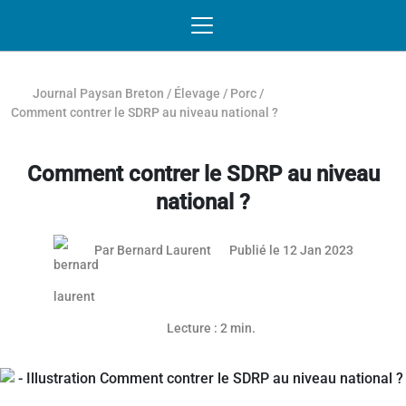
Passer au contenu
NAVIGATION MOBILE
O
NAVIGATION
PRINCIPALE
Journal Paysan Breton
/
Élevage
/
Porc
/
Comment contrer le SDRP au niveau national ?
Comment contrer le SDRP au niveau
national ?
25 mai 2
Par
Bernard Laurent
Publié le 12 Jan 2023
Lecture : 2 min.