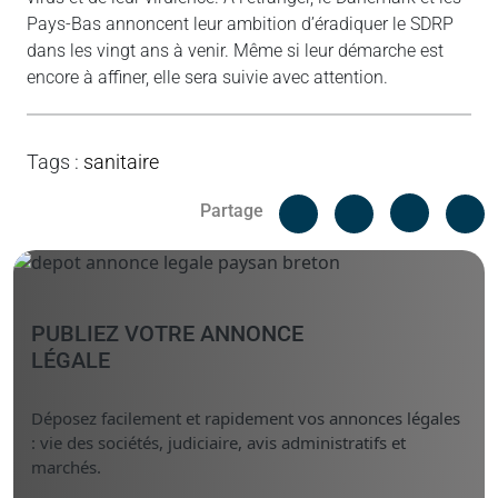
Pays-Bas annoncent leur ambition d’éradiquer le SDRP
dans les vingt ans à venir. Même si leur démarche est
encore à affiner, elle sera suivie avec attention.
Tags
:
sanitaire
Facebook
C
Partage
Messenger
Linked i
PUBLIEZ VOTRE ANNONCE
LÉGALE
Déposez facilement et rapidement vos annonces légales
: vie des sociétés, judiciaire, avis administratifs et
marchés.