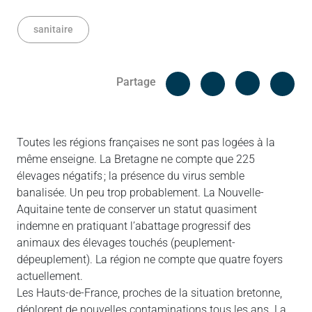
sanitaire
Facebook
Cop
Partage
Messenger
Linked in
Toutes les régions françaises ne sont pas logées à la
même enseigne. La Bretagne ne compte que 225
élevages négatifs ; la présence du virus semble
banalisée. Un peu trop probablement. La Nouvelle-
Aquitaine tente de conserver un statut quasiment
indemne en pratiquant l’abattage progressif des
animaux des élevages touchés (peuplement-
dépeuplement). La région ne compte que quatre foyers
actuellement.
Les Hauts-de-France, proches de la situation bretonne,
déplorent de nouvelles contaminations tous les ans. La