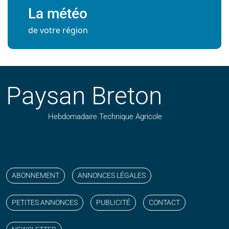
La météo
de votre région
Paysan Breton
Hebdomadaire Technique Agricole
Suivez nos publications avec notre flux RSS
Aimez-nous sur facebook
Retrouvez-nous sur Linkedin
Suivez-nous sur instagram
Regardez-nous sur YouTube
ABONNEMENT
ANNONCES LÉGALES
PETITES ANNONCES
PUBLICITÉ
CONTACT