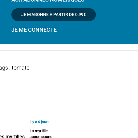
JE M’ABONNE À PARTIR DE
0,99€
JE ME CONNECTE
ags
:
tomate
Il y a 6 jours
La myrtille
accompagne