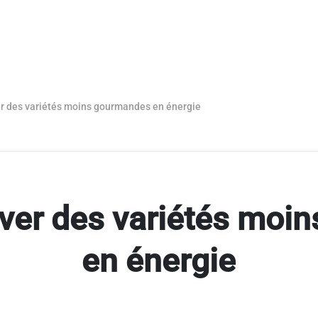
r des variétés moins gourmandes en énergie
uver des variétés moi
en énergie