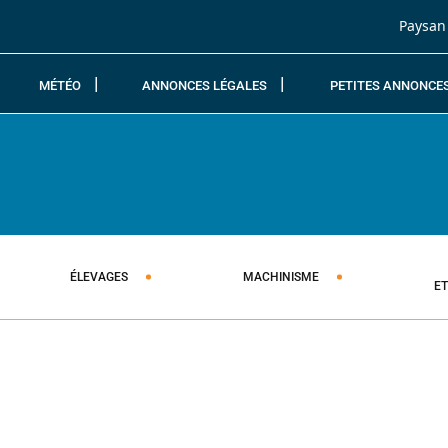
Passer au contenu
Paysan
MÉTÉO
ANNONCES LÉGALES
PETITES ANNONCE
ÉLEVAGES
MACHINISME
E