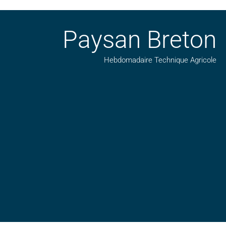
Paysan Breton
Hebdomadaire Technique Agricole
Suivez nos publications avec notre flux RSS
Aimez-nous sur facebook
Retrouvez-nous sur Linkedin
Suivez-nous sur insta
Regardez-nous