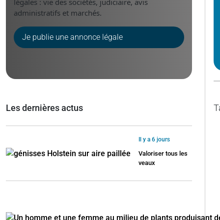
légales : vie des sociétés, judiciaire, avis
administratifs et marchés.
Je publie une annonce légale
Les dernières actus
T
Il y a 6 jours
Valoriser tous les
veaux