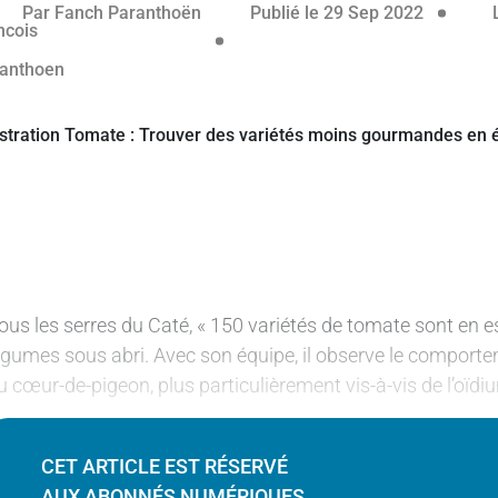
éservé aux abonnés
Par
Fanch Paranthoën
Publié le 29 Sep 2022
ous les serres du Caté, « 150 variétés de tomate sont en ess
égumes sous abri. Avec son équipe, il observe le comporte
u cœur-de-pigeon, plus particulièrement vis-à-vis de l’oïdi
CET ARTICLE EST RÉSERVÉ
AUX ABONNÉS NUMÉRIQUES