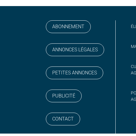
ABONNEMENT
ÉL
MA
ANNONCES LÉGALES
gram
 sur YouTube
CU
PETITES ANNONCES
A
PO
PUBLICITÉ
AG
CONTACT