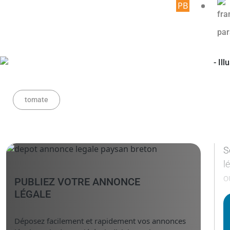
Article r
tomate
S
l
o
PUBLIEZ VOTRE ANNONCE
LÉGALE
Déposez facilement et rapidement vos annonces