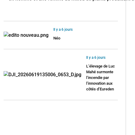
Il y a 6 jours
Néo
Il y a 6 jours
L’élevage de Luc
Mahé surmonte
l’incendie par
l’innovation aux
côtés d’Eureden