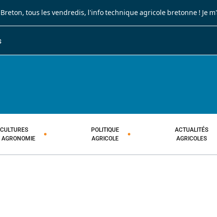
 Breton
, tous les vendredis, l'info technique agricole bretonne !
Je m
S
JOURNAL PAYSAN BRETON
HEBDOMADAIRE TECHNIQUE AGRI
CULTURES
POLITIQUE
ACTUALITÉS
T AGRONOMIE
AGRICOLE
AGRICOLES