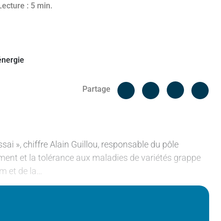
Lecture : 5 min.
Facebook
Cop
Partage
Messenger
Linked in
ai », chiffre Alain Guillou, responsable du pôle
ment et la tolérance aux maladies de variétés grappe
um et de la…