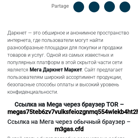
Facebook
Cop
Partage
Messenger
Linked in
Даркнет — это обширное и анонимное пространство
интернета, где пользователи могут найти
разнообразные площадки для покупки и продажи
товаров и услуг. Одной из самых известных и
популярных платформ в этой скрытой части сети
является
Мега Даркнет Маркет
. Сайт предлагает
пользователям широкий ассортимент продукции,
безопасные способы оплаты и высокий уровень
конфиденциальности.
Ссылка на Mega через браузер TOR –
megas75teb6zv7vulksfeiozgnmq554wlekb4ht2
Ссылка на Мега через обычный браузер –
m3gas.cfd