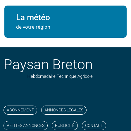
La météo
de votre région
Paysan Breton
Hebdomadaire Technique Agricole
Suivez nos publications avec notre flux RSS
Aimez-nous sur facebook
Retrouvez-nous sur Linkedin
Suivez-nous sur instagram
Regardez-nous sur YouTube
ABONNEMENT
ANNONCES LÉGALES
PETITES ANNONCES
PUBLICITÉ
CONTACT