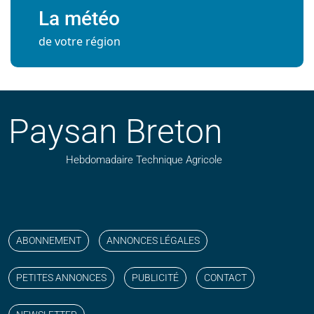
La météo
de votre région
Paysan Breton
Hebdomadaire Technique Agricole
Suivez nos publications avec notre flux RSS
Aimez-nous sur facebook
Retrouvez-nous sur Linkedin
Suivez-nous sur instagram
Regardez-nous sur YouTube
ABONNEMENT
ANNONCES LÉGALES
PETITES ANNONCES
PUBLICITÉ
CONTACT