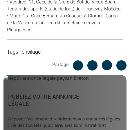
• Vendredi 11, Gaec de la Croix de Botido, Vieux-Bourg ;
Terrain des sports (stade de foot) de Plounévez-Moëdec
• Mardi 15 : Gaec Bernard au Cosquer à Glomel ; Cuma
de la Vallée-du-Lié, lieu-dit la métairie neuve à
Plouguenast
Tags
:
ensilage
Facebook
C
Partage
Messenger
Linked i
PUBLIEZ VOTRE ANNONCE
LÉGALE
Déposez facilement et rapidement vos annonces légales
: vie des sociétés, judiciaire, avis administratifs et