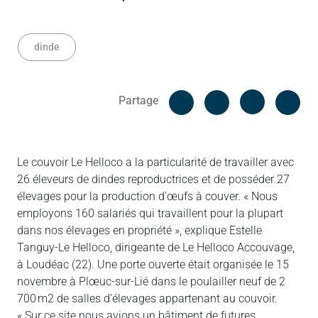
dinde
Facebook
Cop
Partage
Messenger
Linked in
Le couvoir Le Helloco a la particularité de travailler avec
26 éleveurs de dindes reproductrices et de posséder 27
élevages pour la production d’œufs à couver. « Nous
employons 160 salariés qui travaillent pour la plupart
dans nos élevages en propriété », explique Estelle
Tanguy-Le Helloco, dirigeante de Le Helloco Accouvage,
à Loudéac (22). Une porte ouverte était organisée le 15
novembre à Plœuc-sur-Lié dans le poulailler neuf de 2
700 m2 de salles d’élevages appartenant au couvoir.
« Sur ce site nous avions un bâtiment de futures