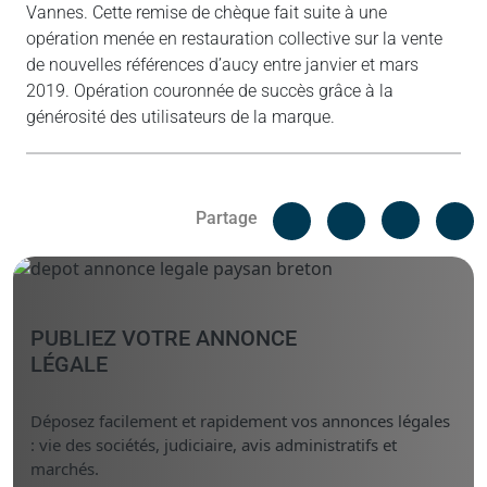
Vannes. Cette remise de chèque fait suite à une
opération menée en restauration collective sur la vente
de nouvelles références d’aucy entre janvier et mars
2019. Opération couronnée de succès grâce à la
générosité des utilisateurs de la marque.
Facebook
C
Partage
Messenger
Linked i
PUBLIEZ VOTRE ANNONCE
LÉGALE
Déposez facilement et rapidement vos annonces légales
: vie des sociétés, judiciaire, avis administratifs et
marchés.