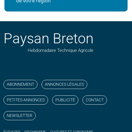
de votre région
Paysan Breton
Hebdomadaire Technique Agricole
Suivez nos publications avec notre flux RSS
Aimez-nous sur facebook
Retrouvez-nous sur Linkedin
Suivez-nous sur instagram
Regardez-nous sur YouTube
ABONNEMENT
ANNONCES LÉGALES
PETITES ANNONCES
PUBLICITÉ
CONTACT
NEWSLETTER