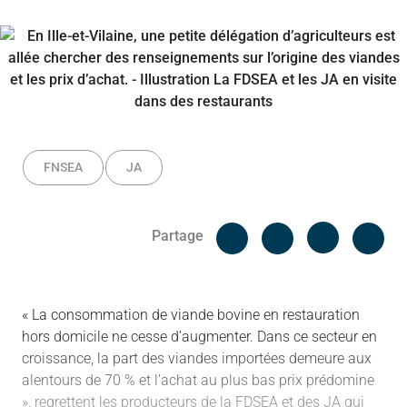
FNSEA
JA
Facebook
Cop
Partage
Messenger
Linked in
« La consommation de viande bovine en restauration
hors domicile ne cesse d’augmenter. Dans ce secteur en
croissance, la part des viandes importées demeure aux
alentours de 70 % et l’achat au plus bas prix prédomine
», regrettent les producteurs de la FDSEA et des JA qui