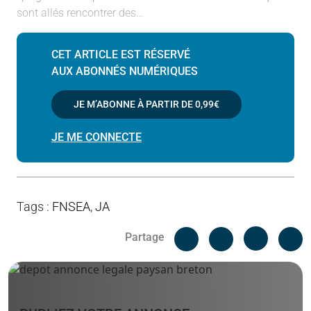
sont allés rencontrer des…
CET ARTICLE EST RÉSERVÉ
AUX ABONNÉS NUMÉRIQUES
JE M’ABONNE À PARTIR DE
0,99€
JE ME CONNECTE
Tags
:
FNSEA
,
JA
Facebook
C
Partage
Messenger
Linked i