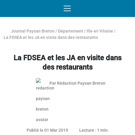
Passer au contenu
NAVIGATION MOBILE
O
NAVIGATION
PRINCIPALE
Journal Paysan Breton
/
Département
/
Ille-et-Vilaine
/
La FDSEA et les JA en visite dans des restaurants
La FDSEA et les JA en visite dans
des restaurants
Par
Rédaction Paysan Breton
Article réservé aux abonnés
Publié le 01 Mar 2019
Lecture : 1 min.