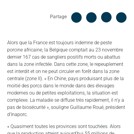
Facebook
Cop
Partage
Messenger
Linked in
Alors que la France est toujours indemne de peste
porcine africaine, la Belgique comptait au 23 novembre
dernier 167 cas de sangliers positifs morts ou abattus
dans la zone infectée. Dans cette zone, le repeuplement
est interdit et on ne peut circuler en forêt dans la zone
centrale (zone II). « En Chine, pays produisant plus de la
moitié des porcs dans le monde dans des élevages
modernes ou de petites exploitations, la situation est
complexe. La maladie se diffuse très rapidement, il n’y a
pas de biosécurité », souligne Guillaume Roué, président
d’Inaporc.
« Quasiment toutes les provinces sont touchées. Alors
que la production atteint aujourd’hui 55 millions de