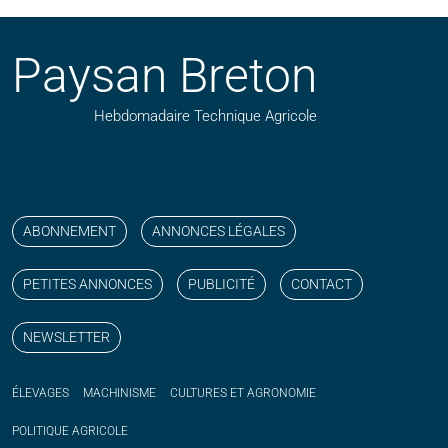
Paysan Breton
Hebdomadaire Technique Agricole
Suivez nos publications avec notre flux RSS
Aimez-nous sur facebook
Retrouvez-nous sur Linkedin
Suivez-nous sur instagram
Regardez-nous sur YouTube
ABONNEMENT
ANNONCES LÉGALES
PETITES ANNONCES
PUBLICITÉ
CONTACT
NEWSLETTER
ÉLEVAGES
MACHINISME
CULTURES ET AGRONOMIE
POLITIQUE
AGRICOLE