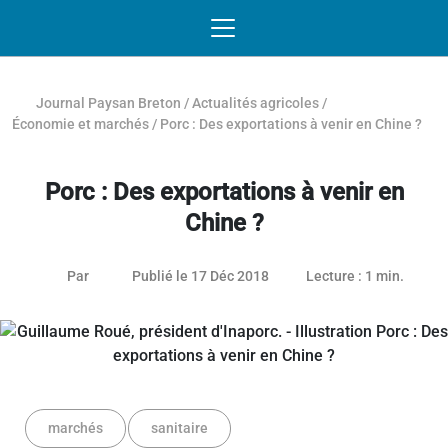
Passer au contenu
NAVIGATION MOBILE
O
NAVIGATION
PRINCIPALE
Journal Paysan Breton
/
Actualités agricoles
/
Économie et marchés
/
Porc : Des exportations à venir en Chine ?
Porc : Des exportations à venir en
Chine ?
26 janvier 2021
Par
Publié le 17 Déc 2018
Lecture : 1 min.
marchés
sanitaire