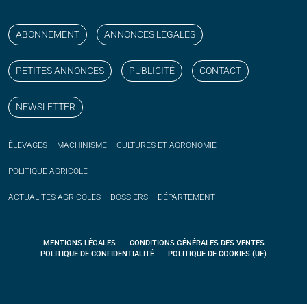
Suivez nos publications avec notre flux RSS
Aimez-nous sur facebook
Retrouvez-nous sur Linkedin
Suivez-nous sur instagram
Regardez-nous sur YouTube
ABONNEMENT
ANNONCES LÉGALES
PETITES ANNONCES
PUBLICITÉ
CONTACT
NEWSLETTER
ÉLEVAGES
MACHINISME
CULTURES ET AGRONOMIE
POLITIQUE
AGRICOLE
ACTUALITÉS
AGRICOLES
DOSSIERS
DÉPARTEMENT
MENTIONS LÉGALES
CONDITIONS GÉNÉRALES DES VENTES
POLITIQUE DE CONFIDENTIALITÉ
POLITIQUE DE COOKIES (UE)