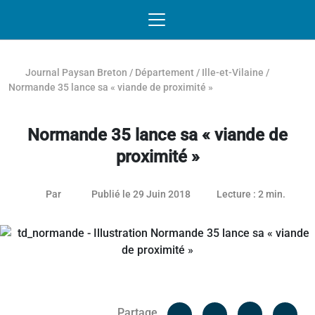
Passer au contenu
NAVIGATION MOBILE
O
NAVIGATION
PRINCIPALE
Journal Paysan Breton
/
Département
/
Ille-et-Vilaine
/
Normande 35 lance sa « viande de proximité »
Normande 35 lance sa « viande de
proximité »
26 janvier 2021
Par
Publié le 29 Juin 2018
Lecture : 2 min.
Facebook
Cop
Partage