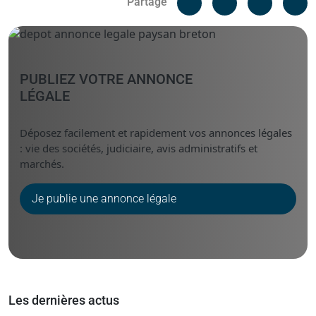
Partage
Messenger
Linked i
PUBLIEZ VOTRE ANNONCE
LÉGALE
Déposez facilement et rapidement vos annonces légales
: vie des sociétés, judiciaire, avis administratifs et
marchés.
Je publie une annonce légale
Les dernières actus