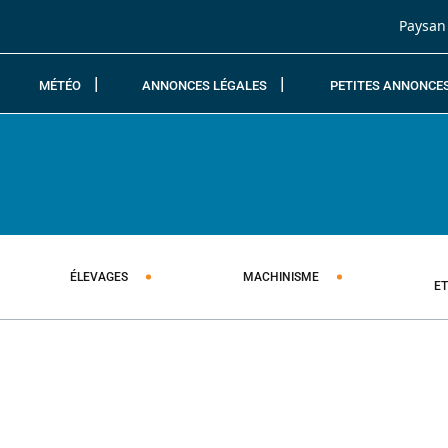
Passer au contenu
Paysan
MÉTÉO
ANNONCES LÉGALES
PETITES ANNONCE
ÉLEVAGES
MACHINISME
E