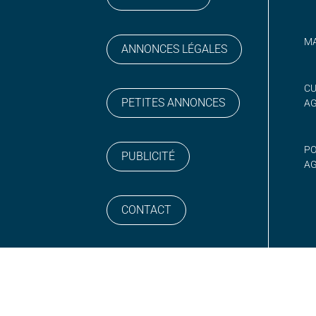
MA
ANNONCES LÉGALES
gram
 sur YouTube
CU
PETITES ANNONCES
A
PO
PUBLICITÉ
AG
CONTACT
NEWSLETTER