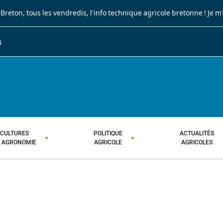
 Breton
, tous les vendredis, l'info technique agricole bretonne !
Je m
S
JOURNAL PAYSAN BRETON
HEBDOMADAIRE TECHNIQUE AGRI
CULTURES
POLITIQUE
ACTUALITÉS
T AGRONOMIE
AGRICOLE
AGRICOLES