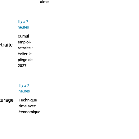
aime
Il y a 7
heures
Cumul
emploi-
retraite :
éviter le
piège de
2027
Il y a 7
heures
Technique
rime avec
économique