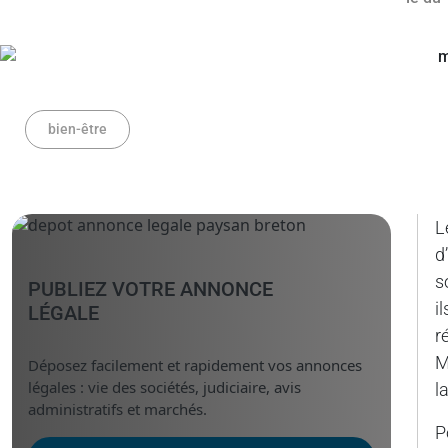
bien-être
L
d
s
PUBLIEZ VOTRE ANNONCE
i
LÉGALE
r
M
Déposez facilement et rapidement vos annonces
légales : vie des sociétés, judiciaire, avis
l
administratifs et marchés.
P