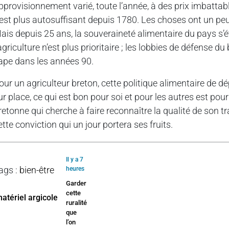
pprovisionnement varié, toute l’année, à des prix imbatt
’est plus autosuffisant depuis 1780. Les choses ont un pe
ais depuis 25 ans, la souveraineté alimentaire du pays s’ét
’agriculture n’est plus prioritaire ; les lobbies de défense 
ape dans les années 90.
our un agriculteur breton, cette politique alimentaire de
ur place, ce qui est bon pour soi et pour les autres est pour 
retonne qui cherche à faire reconnaître la qualité de son t
ette conviction qui un jour portera ses fruits.
Il y a 7
ags
:
bien-être
heures
Garder
cette
ruralité
que
l’on