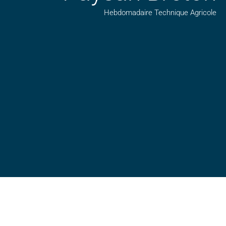
Hebdomadaire Technique Agricole
Suivez nos publications avec notre flux RSS
Aimez-nous sur facebook
Retrouvez-nous sur Linkedin
Suivez-nous sur insta
Regardez-nous