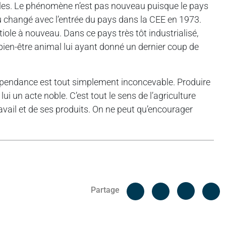
ables. Le phénomène n’est pas nouveau puisque le pays
u changé avec l’entrée du pays dans la CEE en 1973.
iole à nouveau. Dans ce pays très tôt industrialisé,
du bien-être animal lui ayant donné un dernier coup de
 dépendance est tout simplement inconcevable. Produire
lui un acte noble. C’est tout le sens de l’agriculture
ravail et de ses produits. On ne peut qu’encourager
Facebook
C
Partage
Messenger
Linked i