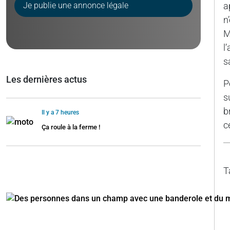
Je publie une annonce légale
a
n
M
l
s
Les dernières actus
P
s
b
Il y a 7 heures
c
Ça roule à la ferme !
T