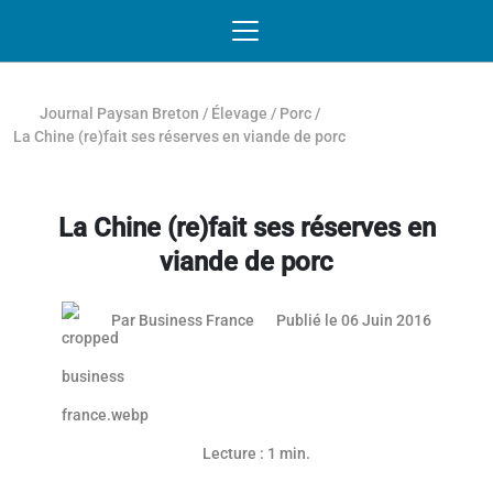
Passer au contenu
NAVIGATION MOBILE
O
NAVIGATION
PRINCIPALE
Journal Paysan Breton
/
Élevage
/
Porc
/
La Chine (re)fait ses réserves en viande de porc
La Chine (re)fait ses réserves en
viande de porc
14 févri
Par
Business France
Publié le 06 Juin 2016
Lecture : 1 min.