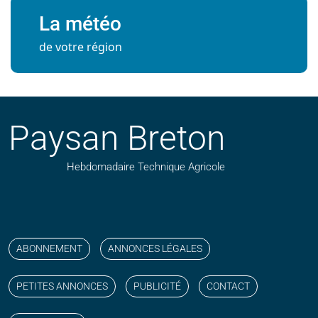
La météo
de votre région
Paysan Breton
Hebdomadaire Technique Agricole
Suivez nos publications avec notre flux RSS
Aimez-nous sur facebook
Retrouvez-nous sur Linkedin
Suivez-nous sur instagram
Regardez-nous sur YouTube
ABONNEMENT
ANNONCES LÉGALES
PETITES ANNONCES
PUBLICITÉ
CONTACT