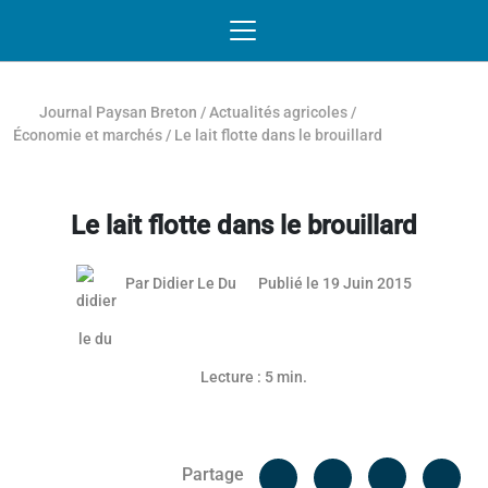
Passer au contenu
NAVIGATION MOBILE
O
NAVIGATION
PRINCIPALE
Journal Paysan Breton
/
Actualités agricoles
/
Économie et marchés
/
Le lait flotte dans le brouillard
Le lait flotte dans le brouillard
03 mai 201
Par
Didier Le Du
Publié le 19 Juin 2015
Lecture : 5 min.
Facebook
Cop
Partage