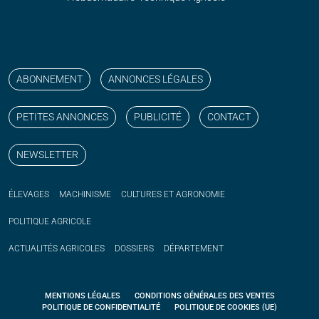
Suivez nos publications avec notre flux RSS
Aimez-nous sur facebook
Retrouvez-nous sur Linkedin
Suivez-nous sur instagram
Regardez-nous sur YouTube
ABONNEMENT
ANNONCES LÉGALES
PETITES ANNONCES
PUBLICITÉ
CONTACT
NEWSLETTER
ÉLEVAGES
MACHINISME
CULTURES ET AGRONOMIE
POLITIQUE
AGRICOLE
ACTUALITÉS
AGRICOLES
DOSSIERS
DÉPARTEMENT
MENTIONS LÉGALES
CONDITIONS GÉNÉRALES DES VENTES
POLITIQUE DE CONFIDENTIALITÉ
POLITIQUE DE COOKIES (UE)