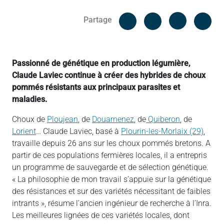
Facebook
Cop
Partage
Messenger
Linked in
Passionné de génétique en production légumière,
Claude Laviec continue à créer des hybrides de choux
pommés résistants aux principaux parasites et
maladies.
Choux de
Ploujean
, de
Douarnenez
, de
Quiberon
, de
Lorient
… Claude Laviec, basé à
Plourin-les-Morlaix (29)
,
travaille depuis 26 ans sur les choux pommés bretons. A
partir de ces populations fermières locales, il a entrepris
un programme de sauvegarde et de sélection génétique.
« La philosophie de mon travail s’appuie sur la génétique
des résistances et sur des variétés nécessitant de faibles
intrants », résume l’ancien ingénieur de recherche à l’Inra.
Les meilleures lignées de ces variétés locales, dont