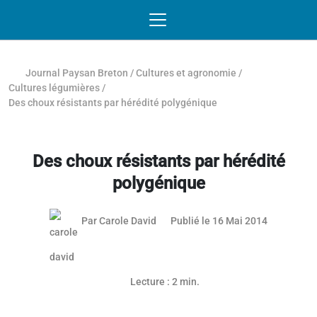
Passer au contenu
NAVIGATION MOBILE
O
NAVIGATION
PRINCIPALE
Journal Paysan Breton
/
Cultures et agronomie
/
Cultures légumières
/
Des choux résistants par hérédité polygénique
Des choux résistants par hérédité
polygénique
03 mai 201
Par
Carole David
Publié le 16 Mai 2014
Lecture : 2 min.