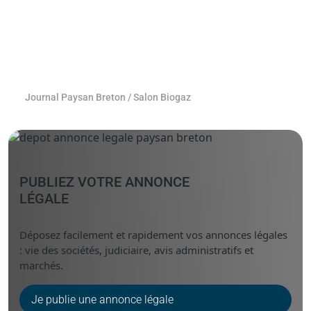
Journal Paysan Breton
/
Salon Biogaz
PUBLIEZ VOTRE ANNONCE
LÉGALE
Déposez facilement et rapidement vos annonces légales
: vie des sociétés, judiciaire, avis administratifs et
marchés.
Je publie une annonce légale