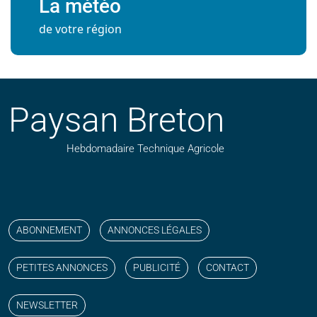
La météo
de votre région
Paysan Breton
Hebdomadaire Technique Agricole
Suivez nos publications avec notre flux RSS
Aimez-nous sur facebook
Retrouvez-nous sur Linkedin
Suivez-nous sur instagram
Regardez-nous sur YouTube
ABONNEMENT
ANNONCES LÉGALES
PETITES ANNONCES
PUBLICITÉ
CONTACT
NEWSLETTER