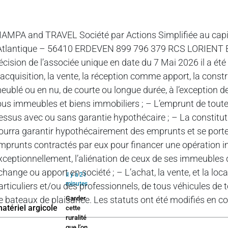
AMPA and TRAVEL Société par Actions Simplifiée au capita
’Atlantique – 56410 ERDEVEN 899 796 379 RCS LORIENT
écision de l’associée unique en date du 7 Mai 2026 il a été 
’acquisition, la vente, la réception comme apport, la constru
eublé ou en nu, de courte ou longue durée, à l’exception de 
ous immeubles et biens immobiliers ; – L’emprunt de toutes
essus avec ou sans garantie hypothécaire ; – La constitution
ourra garantir hypothécairement des emprunts et se porte
mprunts contractés par eux pour financer une opération imm
xceptionnellement, l’aliénation de ceux de ses immeubles 
change ou apport en société ; – L’achat, la vente, et la l
Il y a 21
minutes
articuliers et/ou des professionnels, de tous véhicules d
e bateaux de plaisance. Les statuts ont été modifiés en 
Garder
cette
ruralité
que l’on