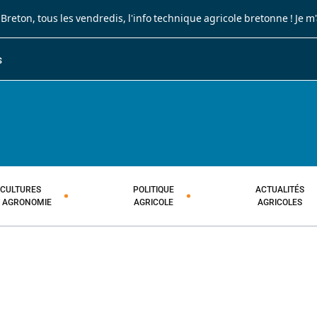
 Breton
, tous les vendredis, l'info technique agricole bretonne !
Je m
S
JOURNAL PAYSAN BRETON
HEBDOMADAIRE TECHNIQUE AGRI
CULTURES
POLITIQUE
ACTUALITÉS
T AGRONOMIE
AGRICOLE
AGRICOLES