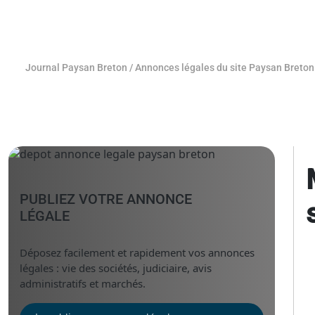
Journal Paysan Breton
/
Annonces légales du site Paysan Breton
PUBLIEZ VOTRE ANNONCE
LÉGALE
Déposez facilement et rapidement vos annonces
légales : vie des sociétés, judiciaire, avis
administratifs et marchés.