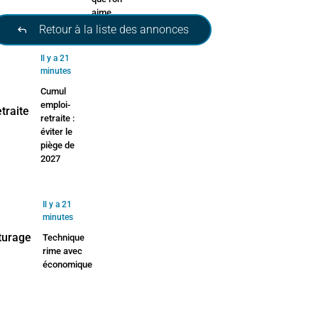
aime
Retour à la liste des annonces
Il y a 21
minutes
Cumul
emploi-
retraite :
éviter le
piège de
2027
Il y a 21
minutes
Technique
rime avec
économique