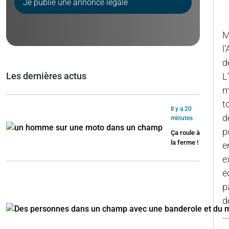
Je publie une annonce légale
M
l
d
Les dernières actus
L
m
t
Il y a 20
d
minutes
p
Ça roule à
la ferme !
e
e
é
p
d