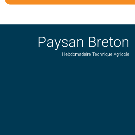
Paysan Breton
Hebdomadaire Technique Agricole
Suivez nos publications avec notre flux RSS
Aimez-nous sur facebook
Retrouvez-nous sur Linkedin
Suivez-nous sur insta
Regardez-nous