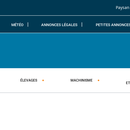
Passer au contenu
Paysan
MÉTÉO
ANNONCES LÉGALES
PETITES ANNONCE
ÉLEVAGES
MACHINISME
E