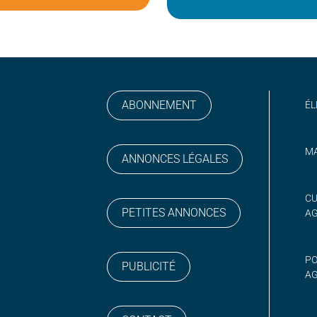
ABONNEMENT
ÉL
MA
ANNONCES LÉGALES
gram
 sur YouTube
CU
PETITES ANNONCES
A
PO
PUBLICITÉ
AG