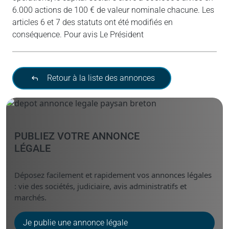
6.000 actions de 100 € de valeur nominale chacune. Les
articles 6 et 7 des statuts ont été modifiés en
conséquence. Pour avis Le Président
Retour à la liste des annonces
PUBLIEZ VOTRE ANNONCE
LÉGALE
Déposez facilement et rapidement vos annonces légales
: vie des sociétés, judiciaire, avis administratifs et
marchés.
Je publie une annonce légale