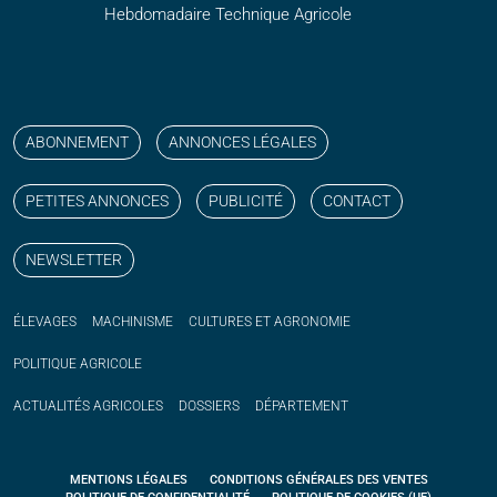
Hebdomadaire Technique Agricole
Suivez nos publications avec notre flux RSS
Aimez-nous sur facebook
Retrouvez-nous sur Linkedin
Suivez-nous sur instagram
Regardez-nous sur YouTube
ABONNEMENT
ANNONCES LÉGALES
PETITES ANNONCES
PUBLICITÉ
CONTACT
NEWSLETTER
ÉLEVAGES
MACHINISME
CULTURES ET AGRONOMIE
POLITIQUE
AGRICOLE
ACTUALITÉS
AGRICOLES
DOSSIERS
DÉPARTEMENT
MENTIONS LÉGALES
CONDITIONS GÉNÉRALES DES VENTES