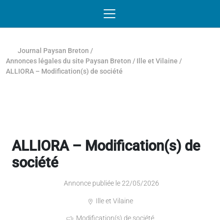
Passer au contenu
NAVIGATION MOBILE
O
NAVIGATION
PRINCIPALE
Journal Paysan Breton
/
Annonces légales du site Paysan Breton
/
Ille et Vilaine
/
ALLIORA – Modification(s) de société
ALLIORA – Modification(s) de
société
Annonce publiée le 22/05/2026
Ille et Vilaine
Modification(s) de société