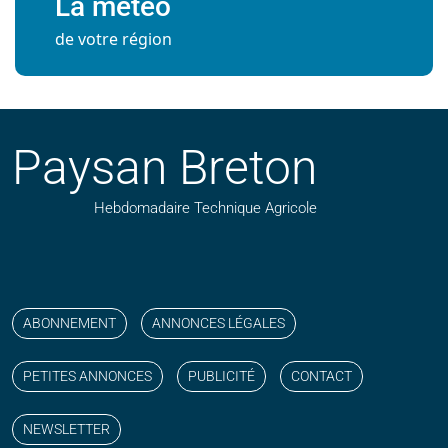
La météo
de votre région
Paysan Breton
Hebdomadaire Technique Agricole
Suivez nos publications avec notre flux RSS
Aimez-nous sur facebook
Retrouvez-nous sur Linkedin
Suivez-nous sur instagram
Regardez-nous sur YouTube
ABONNEMENT
ANNONCES LÉGALES
PETITES ANNONCES
PUBLICITÉ
CONTACT
NEWSLETTER