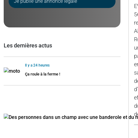
Je publie une annonce légale
E
5
r
A
R
Les dernières actus
u
p
e
Il y a 24 heures
s
Ça roule à la ferme !
d
d
e
d
d