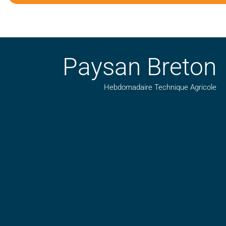
Paysan Breton
Hebdomadaire Technique Agricole
Suivez nos publications avec notre flux RSS
Aimez-nous sur facebook
Retrouvez-nous sur Linkedin
Suivez-nous sur insta
Regardez-nous