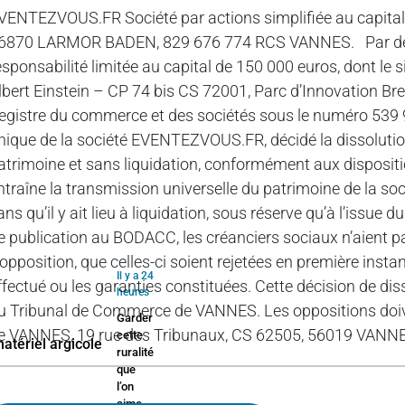
VENTEZVOUS.FR Société par actions simplifiée au capital d
6870 LARMOR BADEN, 829 676 774 RCS VANNES. Par décisi
esponsabilité limitée au capital de 150 000 euros, dont le s
lbert Einstein – CP 74 bis CS 72001, Parc d’Innovation
egistre du commerce et des sociétés sous le numéro 539 
nique de la société EVENTEZVOUS.FR, décidé la dissolution
atrimoine et sans liquidation, conformément aux disposition
ntraîne la transmission universelle du patrimoine de la s
ans qu’il y ait lieu à liquidation, sous réserve qu’à l’issue 
e publication au BODACC, les créanciers sociaux n’aient pa
’opposition, que celles-ci soient rejetées en première ins
Il y a 24
ffectué ou les garanties constituées. Cette décision de diss
heures
u Tribunal de Commerce de VANNES. Les oppositions doiv
Garder
e VANNES, 19 rue des Tribunaux, CS 62505, 56019 VANNE
cette
ruralité
que
l’on
aime