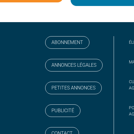
ABONNEMENT
ÉL
MA
ANNONCES LÉGALES
gram
 sur YouTube
CU
PETITES ANNONCES
A
PO
PUBLICITÉ
AG
CONTACT