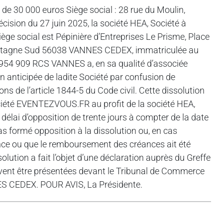
e 30 000 euros Siège social : 28 rue du Moulin,
on du 27 juin 2025, la société HEA, Société à
iège social est Pépinière d’Entreprises Le Prisme, Place
 Bretagne Sud 56038 VANNES CEDEX, immatriculée au
954 909 RCS VANNES a, en sa qualité d’associée
 anticipée de ladite Société par confusion de
s de l’article 1844-5 du Code civil. Cette dissolution
ociété EVENTEZVOUS.FR au profit de la société HEA,
du délai d’opposition de trente jours à compter de la date
s formé opposition à la dissolution ou, en cas
tance ou que le remboursement des créances ait été
olution a fait l’objet d’une déclaration auprès du Greffe
ent être présentées devant le Tribunal de Commerce
S CEDEX. POUR AVIS, La Présidente.