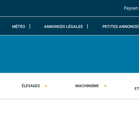
Passer au contenu
Paysan
MÉTÉO
ANNONCES LÉGALES
PETITES ANNONCE
ÉLEVAGES
MACHINISME
E