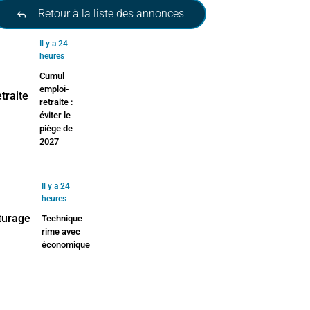
Retour à la liste des annonces
Il y a 24
heures
Cumul
emploi-
retraite :
éviter le
piège de
2027
Il y a 24
heures
Technique
rime avec
économique