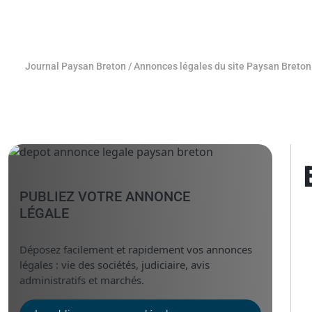
Journal Paysan Breton
/
Annonces légales du site Paysan Breton
PUBLIEZ VOTRE ANNONCE
LÉGALE
Déposez facilement et rapidement vos annonces
légales : vie des sociétés, judiciaire, avis
administratifs et marchés.