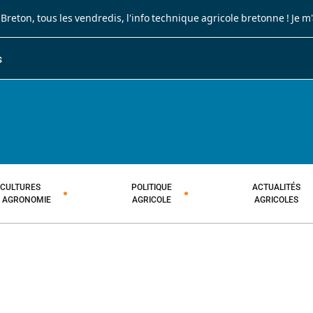
 Breton
, tous les vendredis, l'info technique agricole bretonne !
Je m
S
JOURNAL PAYSAN BRETON
HEBDOMADAIRE TECHNIQUE AGRI
CULTURES
POLITIQUE
ACTUALITÉS
T AGRONOMIE
AGRICOLE
AGRICOLES