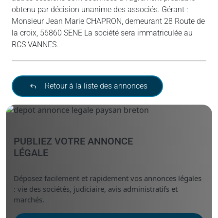
obtenu par décision unanime des associés. Gérant :
Monsieur Jean Marie CHAPRON, demeurant 28 Route de
la croix, 56860 SENE La société sera immatriculée au
RCS VANNES.
Retour à la liste des annonces
PUBLIEZ VOTRE ANNONCE
LÉGALE
Déposez facilement et rapidement vos annonces légales
: vie des sociétés, judiciaire, avis administratifs et
marchés.