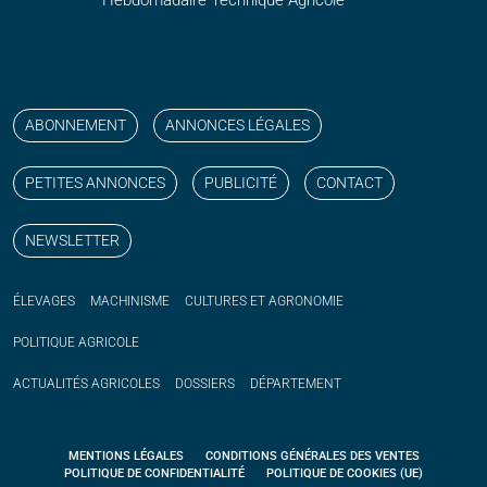
Suivez nos publications avec notre flux RSS
Aimez-nous sur facebook
Retrouvez-nous sur Linkedin
Suivez-nous sur instagram
Regardez-nous sur YouTube
ABONNEMENT
ANNONCES LÉGALES
PETITES ANNONCES
PUBLICITÉ
CONTACT
NEWSLETTER
ÉLEVAGES
MACHINISME
CULTURES ET AGRONOMIE
POLITIQUE
AGRICOLE
ACTUALITÉS
AGRICOLES
DOSSIERS
DÉPARTEMENT
MENTIONS LÉGALES
CONDITIONS GÉNÉRALES DES VENTES
POLITIQUE DE CONFIDENTIALITÉ
POLITIQUE DE COOKIES (UE)