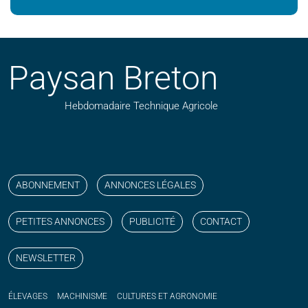
Paysan Breton
Hebdomadaire Technique Agricole
Suivez nos publications avec notre flux RSS
Aimez-nous sur facebook
Retrouvez-nous sur Linkedin
Suivez-nous sur instagram
Regardez-nous sur YouTube
ABONNEMENT
ANNONCES LÉGALES
PETITES ANNONCES
PUBLICITÉ
CONTACT
NEWSLETTER
ÉLEVAGES
MACHINISME
CULTURES ET AGRONOMIE