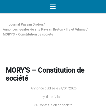
Passer au contenu
NAVIGATION MOBILE
O
NAVIGATION
PRINCIPALE
Journal Paysan Breton
/
Annonces légales du site Paysan Breton
/
Ille et Vilaine
/
MORY'S – Constitution de société
MORY'S – Constitution de
société
Annonce publiée le 24/01/2025
Ille et Vilaine
Constitution de société