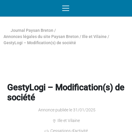
Passer au contenu
NAVIGATION MOBILE
O
NAVIGATION
PRINCIPALE
Journal Paysan Breton
/
Annonces légales du site Paysan Breton
/
Ille et Vilaine
/
GestyLogi – Modification(s) de société
GestyLogi – Modification(s) de
société
Annonce publiée le 31/01/2025
Ille et Vilaine
Cessations d'activité