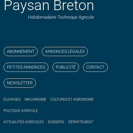
Paysan Breton
Hebdomadaire Technique Agricole
Suivez nos publications avec notre flux RSS
Aimez-nous sur facebook
Retrouvez-nous sur Linkedin
Suivez-nous sur instagram
Regardez-nous sur YouTube
ABONNEMENT
ANNONCES LÉGALES
PETITES ANNONCES
PUBLICITÉ
CONTACT
NEWSLETTER
ÉLEVAGES
MACHINISME
CULTURES ET AGRONOMIE
POLITIQUE
AGRICOLE
ACTUALITÉS
AGRICOLES
DOSSIERS
DÉPARTEMENT