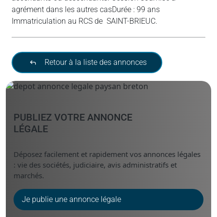
agrément dans les autres casDurée : 99 ans
Immatriculation au RCS de SAINT-BRIEUC.
Retour à la liste des annonces
PUBLIEZ VOTRE ANNONCE
LÉGALE
Déposez facilement et rapidement vos annonces légales
: vie des sociétés, judiciaire, avis administratifs et
marchés.
Je publie une annonce légale