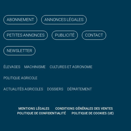
Suivez nos publications avec notre flux RSS
Aimez-nous sur facebook
Retrouvez-nous sur Linkedin
Suivez-nous sur instagram
Regardez-nous sur YouTube
ABONNEMENT
ANNONCES LÉGALES
PETITES ANNONCES
PUBLICITÉ
CONTACT
NEWSLETTER
ÉLEVAGES
MACHINISME
CULTURES ET AGRONOMIE
POLITIQUE
AGRICOLE
ACTUALITÉS
AGRICOLES
DOSSIERS
DÉPARTEMENT
MENTIONS LÉGALES
CONDITIONS GÉNÉRALES DES VENTES
POLITIQUE DE CONFIDENTIALITÉ
POLITIQUE DE COOKIES (UE)