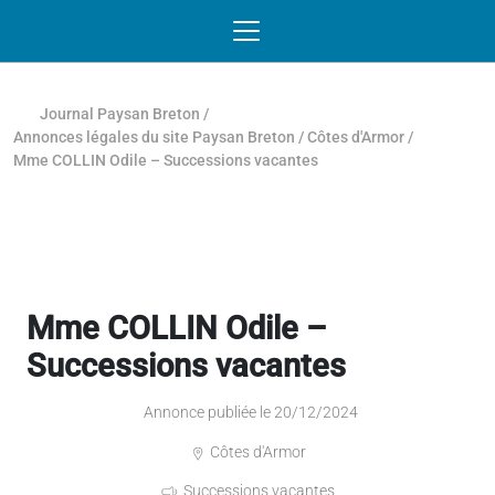
Passer au contenu
NAVIGATION MOBILE
O
NAVIGATION
PRINCIPALE
Journal Paysan Breton
/
Annonces légales du site Paysan Breton
/
Côtes d'Armor
/
Mme COLLIN Odile – Successions vacantes
Mme COLLIN Odile –
Successions vacantes
Annonce publiée le 20/12/2024
Côtes d'Armor
Successions vacantes