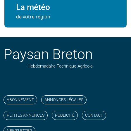
La météo
de votre région
Paysan Breton
Hebdomadaire Technique Agricole
Suivez nos publications avec notre flux RSS
Aimez-nous sur facebook
Retrouvez-nous sur Linkedin
Suivez-nous sur instagram
Regardez-nous sur YouTube
ABONNEMENT
ANNONCES LÉGALES
PETITES ANNONCES
PUBLICITÉ
CONTACT
NEWSLETTER