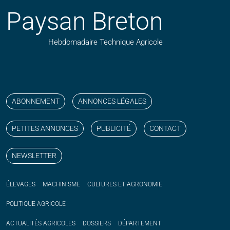
Paysan Breton
Hebdomadaire Technique Agricole
Suivez nos publications avec notre flux RSS
Aimez-nous sur facebook
Retrouvez-nous sur Linkedin
Suivez-nous sur instagram
Regardez-nous sur YouTube
ABONNEMENT
ANNONCES LÉGALES
PETITES ANNONCES
PUBLICITÉ
CONTACT
NEWSLETTER
ÉLEVAGES
MACHINISME
CULTURES ET AGRONOMIE
POLITIQUE
AGRICOLE
ACTUALITÉS
AGRICOLES
DOSSIERS
DÉPARTEMENT