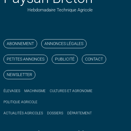
Hebdomadaire Technique Agricole
Suivez nos publications avec notre flux RSS
Aimez-nous sur facebook
Retrouvez-nous sur Linkedin
Suivez-nous sur instagram
Regardez-nous sur YouTube
ABONNEMENT
ANNONCES LÉGALES
PETITES ANNONCES
PUBLICITÉ
CONTACT
NEWSLETTER
ÉLEVAGES
MACHINISME
CULTURES ET AGRONOMIE
POLITIQUE
AGRICOLE
ACTUALITÉS
AGRICOLES
DOSSIERS
DÉPARTEMENT