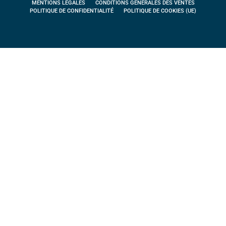
MENTIONS LÉGALES
CONDITIONS GÉNÉRALES DES VENTES
POLITIQUE DE CONFIDENTIALITÉ
POLITIQUE DE COOKIES (UE)