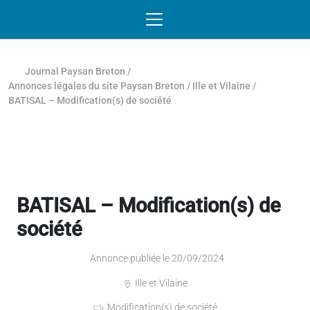
Passer au contenu
NAVIGATION MOBILE
O
NAVIGATION
PRINCIPALE
Journal Paysan Breton
/
Annonces légales du site Paysan Breton
/
Ille et Vilaine
/
BATISAL – Modification(s) de société
BATISAL – Modification(s) de
société
Annonce publiée le 20/09/2024
Ille et Vilaine
Modification(s) de société