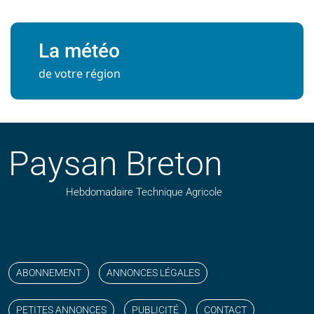
La météo
de votre région
Paysan Breton
Hebdomadaire Technique Agricole
Suivez nos publications avec notre flux RSS
Aimez-nous sur facebook
Retrouvez-nous sur Linkedin
Suivez-nous sur instagram
Regardez-nous sur YouTube
ABONNEMENT
ANNONCES LÉGALES
PETITES ANNONCES
PUBLICITÉ
CONTACT