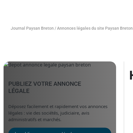
Journal Paysan Breton
/
Annonces légales du site Paysan Breton
PUBLIEZ VOTRE ANNONCE
LÉGALE
Déposez facilement et rapidement vos annonces
légales : vie des sociétés, judiciaire, avis
administratifs et marchés.