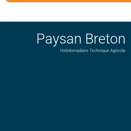
Paysan Breton
Hebdomadaire Technique Agricole
Suivez nos publications avec notre flux RSS
Aimez-nous sur facebook
Retrouvez-nous sur Linkedin
Suivez-nous sur insta
Regardez-nous