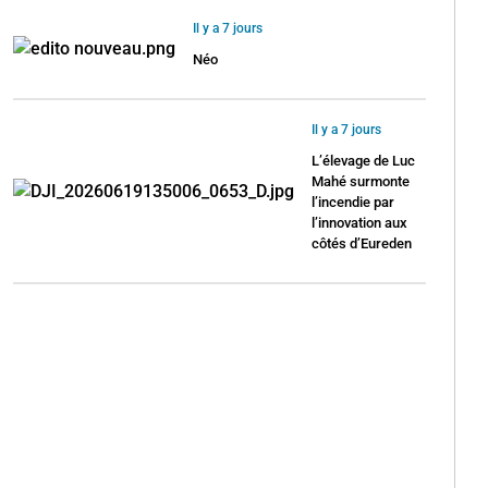
Il y a 7 jours
Néo
Il y a 7 jours
L’élevage de Luc
Mahé surmonte
l’incendie par
l’innovation aux
côtés d’Eureden