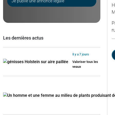
Je publie une annonce légale
H
M
P
r
Les dernières actus
Il y a 7 jours
Valoriser tous les
veaux