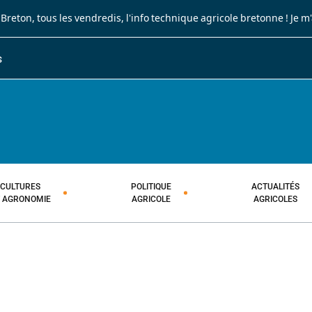
 Breton
, tous les vendredis, l'info technique agricole bretonne !
Je m
S
JOURNAL PAYSAN BRETON
HEBDOMADAIRE TECHNIQUE AGRI
CULTURES
POLITIQUE
ACTUALITÉS
T AGRONOMIE
AGRICOLE
AGRICOLES