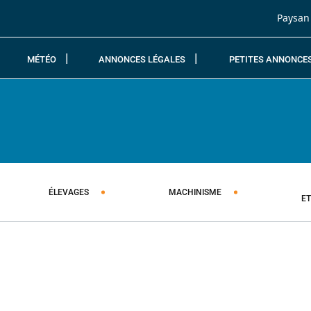
Passer au contenu
Paysan
MÉTÉO
ANNONCES LÉGALES
PETITES ANNONCE
ÉLEVAGES
MACHINISME
E