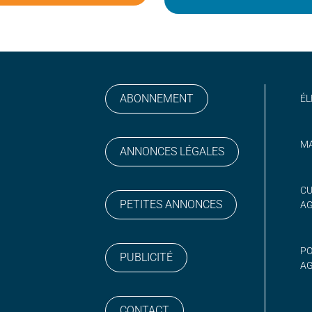
ABONNEMENT
ÉL
MA
ANNONCES LÉGALES
gram
 sur YouTube
CU
PETITES ANNONCES
A
PO
PUBLICITÉ
AG
CONTACT