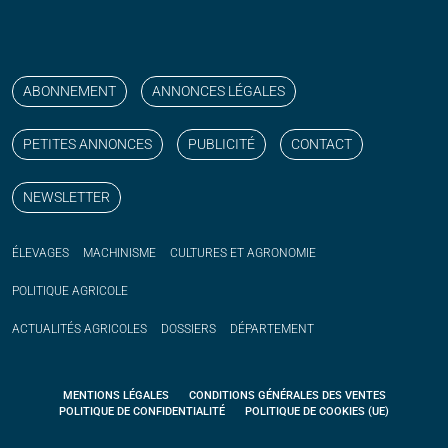
Suivez nos publications avec notre flux RSS
Aimez-nous sur facebook
Retrouvez-nous sur Linkedin
Suivez-nous sur instagram
Regardez-nous sur YouTube
ABONNEMENT
ANNONCES LÉGALES
PETITES ANNONCES
PUBLICITÉ
CONTACT
NEWSLETTER
ÉLEVAGES
MACHINISME
CULTURES ET AGRONOMIE
POLITIQUE
AGRICOLE
ACTUALITÉS
AGRICOLES
DOSSIERS
DÉPARTEMENT
MENTIONS LÉGALES
CONDITIONS GÉNÉRALES DES VENTES
POLITIQUE DE CONFIDENTIALITÉ
POLITIQUE DE COOKIES (UE)