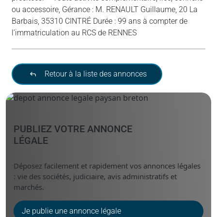
ou accessoire, Gérance : M. RENAULT Guillaume, 20 La
Barbais, 35310 CINTRÉ Durée : 99 ans à compter de
l’immatriculation au RCS de RENNES
Retour à la liste des annonces
PUBLIEZ VOTRE ANNONCE
LÉGALE
Déposez facilement et rapidement vos annonces légales
: vie des sociétés, judiciaire, avis administratifs et
marchés.
Je publie une annonce légale