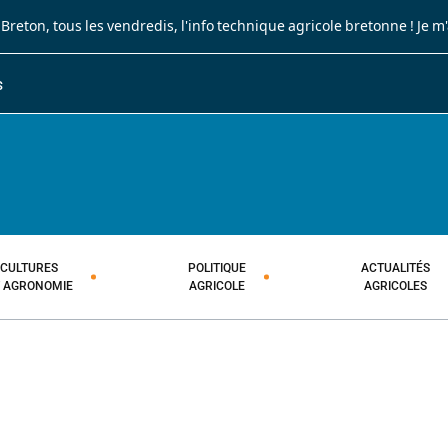
 Breton
, tous les vendredis, l'info technique agricole bretonne !
Je m
S
JOURNAL PAYSAN BRETON
HEBDOMADAIRE TECHNIQUE AGRI
CULTURES
POLITIQUE
ACTUALITÉS
T AGRONOMIE
AGRICOLE
AGRICOLES