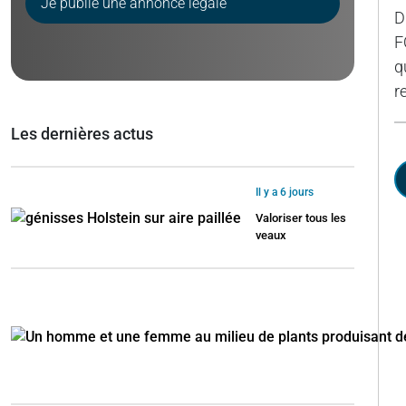
Je publie une annonce légale
D
F
q
r
Les dernières actus
Il y a 6 jours
Valoriser tous les
veaux