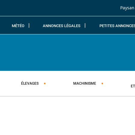
Passer au contenu
Paysan
MÉTÉO
ANNONCES LÉGALES
PETITES ANNONCE
ÉLEVAGES
MACHINISME
E