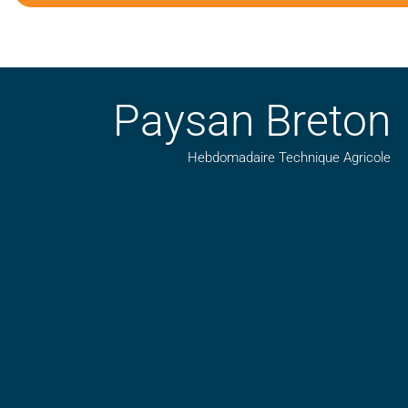
Paysan Breton
Hebdomadaire Technique Agricole
Suivez nos publications avec notre flux RSS
Aimez-nous sur facebook
Retrouvez-nous sur Linkedin
Suivez-nous sur insta
Regardez-nous