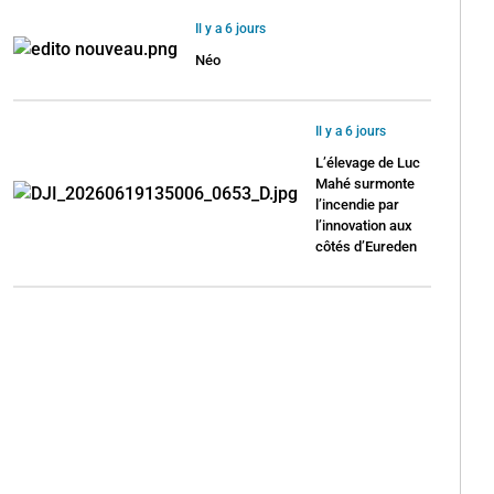
Il y a 6 jours
Néo
Il y a 6 jours
L’élevage de Luc
Mahé surmonte
l’incendie par
l’innovation aux
côtés d’Eureden