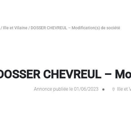
/
Ille et Vilaine
/
DOSSER CHEVREUL – Modification(s) de société
DOSSER CHEVREUL – Modif
Annonce publiée le 01/06/2023
Ille et 