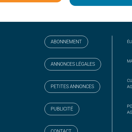
ABONNEMENT
ÉL
MA
ANNONCES LÉGALES
gram
 sur YouTube
CU
PETITES ANNONCES
A
PO
PUBLICITÉ
AG
CONTACT