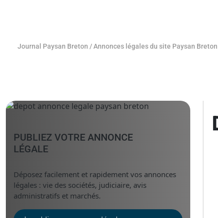
Journal Paysan Breton
/
Annonces légales du site Paysan Breton
PUBLIEZ VOTRE ANNONCE
LÉGALE
Déposez facilement et rapidement vos annonces
légales : vie des sociétés, judiciaire, avis
administratifs et marchés.