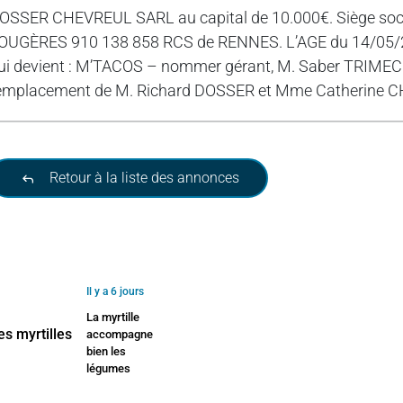
OSSER CHEVREUL SARL au capital de 10.000€. Siège socia
OUGÈRES 910 138 858 RCS de RENNES. L’AGE du 14/05/202
ui devient : M’TACOS – nommer gérant, M. Saber TRIMECH
emplacement de M. Richard DOSSER et Mme Catherine 
Retour à la liste des annonces
Il y a 6 jours
La myrtille
accompagne
bien les
légumes