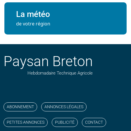
La météo
de votre région
Paysan Breton
Hebdomadaire Technique Agricole
Suivez nos publications avec notre flux RSS
Aimez-nous sur facebook
Retrouvez-nous sur Linkedin
Suivez-nous sur instagram
Regardez-nous sur YouTube
ABONNEMENT
ANNONCES LÉGALES
PETITES ANNONCES
PUBLICITÉ
CONTACT