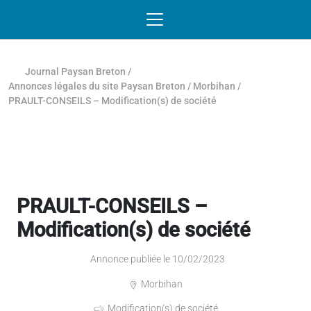
Passer au contenu
NAVIGATION MOBILE
O
NAVIGATION
PRINCIPALE
Journal Paysan Breton
/
Annonces légales du site Paysan Breton
/
Morbihan
/
PRAULT-CONSEILS – Modification(s) de société
PRAULT-CONSEILS –
Modification(s) de société
Annonce publiée le 10/02/2023
Morbihan
Modification(s) de société