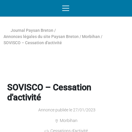
Passer au contenu
NAVIGATION MOBILE
O
NAVIGATION
PRINCIPALE
Journal Paysan Breton
/
Annonces légales du site Paysan Breton
/
Morbihan
/
SOVISCO – Cessation d'activité
SOVISCO – Cessation
d'activité
Annonce publiée le 27/01/2023
Morbihan
Cessations d'activité